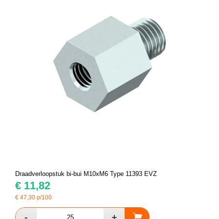
Draadverloopstuk bi-bui M10xM6 Type 11393 EVZ
€
11,82
€
47,30
p/100