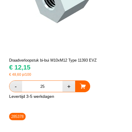
Draadverloopstuk bi-bui M10xM12 Type 11393 EVZ
€
12,15
€
48,60
p/100
Levertijd 3-5 werkdagen
285378