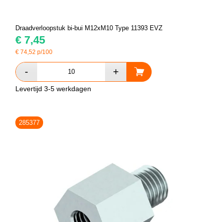
Draadverloopstuk bi-bui M12xM10 Type 11393 EVZ
€
7,45
€
74,52
p/100
Levertijd 3-5 werkdagen
285377