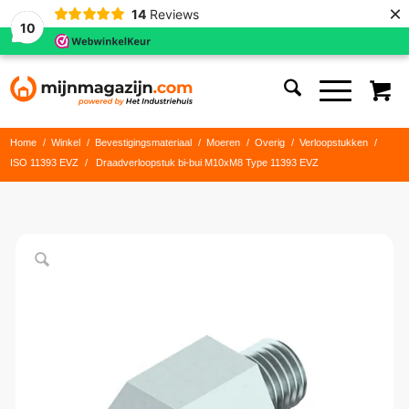
×
14
Reviews
10
Home
/
Winkel
/
Bevestigingsmateriaal
/
Moeren
/
Overig
/
Verloopstukken
/
ISO 11393 EVZ
/
Draadverloopstuk bi-bui M10xM8 Type 11393 EVZ