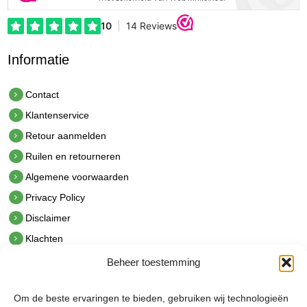
Informatie
Contact
Klantenservice
Retour aanmelden
Ruilen en retourneren
Algemene voorwaarden
Privacy Policy
Disclaimer
Klachten
Beheer toestemming
Contact
hetindustriehuis B.V.
Om de beste ervaringen te bieden, gebruiken wij technologieën