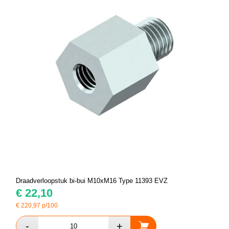
Draadverloopstuk bi-bui M10xM16 Type 11393 EVZ
€
22,10
€
220,97
p/100