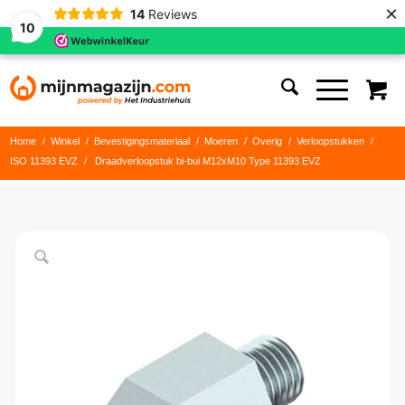
×
14
Reviews
10
Home
/
Winkel
/
Bevestigingsmateriaal
/
Moeren
/
Overig
/
Verloopstukken
/
ISO 11393 EVZ
/
Draadverloopstuk bi-bui M12xM10 Type 11393 EVZ