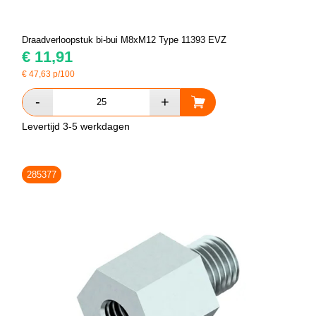
Draadverloopstuk bi-bui M8xM12 Type 11393 EVZ
€
11,91
€
47,63
p/100
Levertijd 3-5 werkdagen
285377