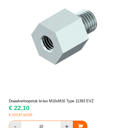
Draadverloopstuk bi-bui M10xM16 Type 11393 EVZ
€
22,10
€
220,97
p/100