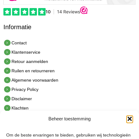
Informatie
Contact
Klantenservice
Retour aanmelden
Ruilen en retourneren
Algemene voorwaarden
Privacy Policy
Disclaimer
Klachten
Beheer toestemming
Contact
hetindustriehuis B.V.
Om de beste ervaringen te bieden, gebruiken wij technologieën