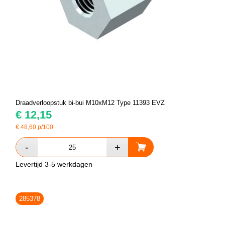
Draadverloopstuk bi-bui M10xM12 Type 11393 EVZ
€
12,15
€
48,60
p/100
Levertijd 3-5 werkdagen
285378