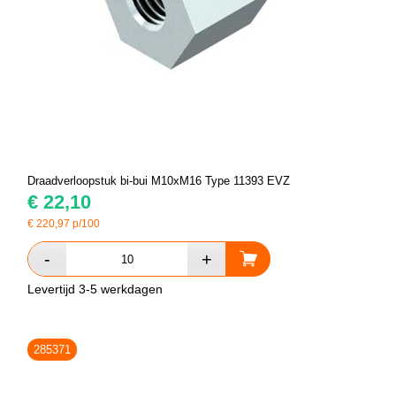
Draadverloopstuk bi-bui M10xM16 Type 11393 EVZ
€
22,10
€
220,97
p/100
Levertijd 3-5 werkdagen
285371