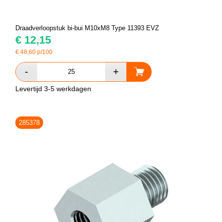
Draadverloopstuk bi-bui M10xM8 Type 11393 EVZ
€
12,15
€
48,60
p/100
Levertijd 3-5 werkdagen
285378