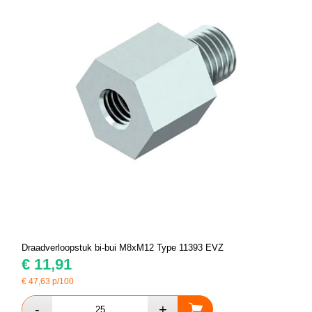
Draadverloopstuk bi-bui M8xM12 Type 11393 EVZ
€
11,91
€
47,63
p/100