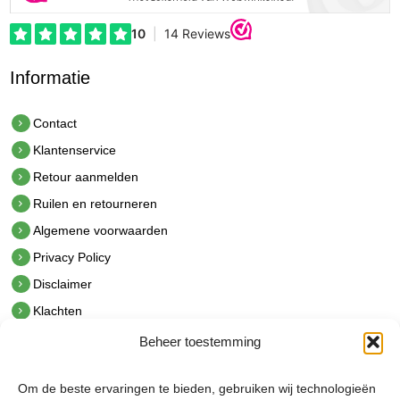
Informatie
Contact
Klantenservice
Retour aanmelden
Ruilen en retourneren
Algemene voorwaarden
Privacy Policy
Disclaimer
Klachten
Beheer toestemming
Contact
hetindustriehuis B.V.
Om de beste ervaringen te bieden, gebruiken wij technologieën