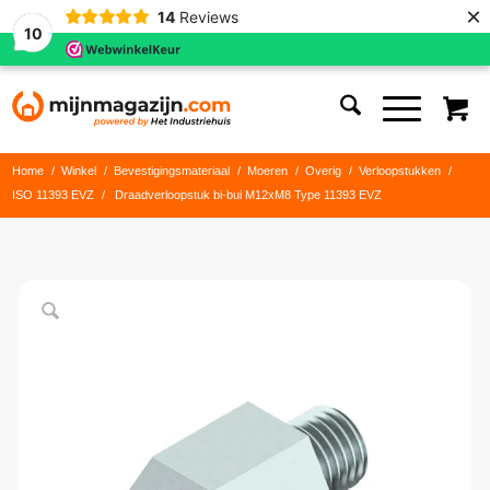
×
14
Reviews
10
Home
/
Winkel
/
Bevestigingsmateriaal
/
Moeren
/
Overig
/
Verloopstukken
/
ISO 11393 EVZ
/
Draadverloopstuk bi-bui M12xM8 Type 11393 EVZ