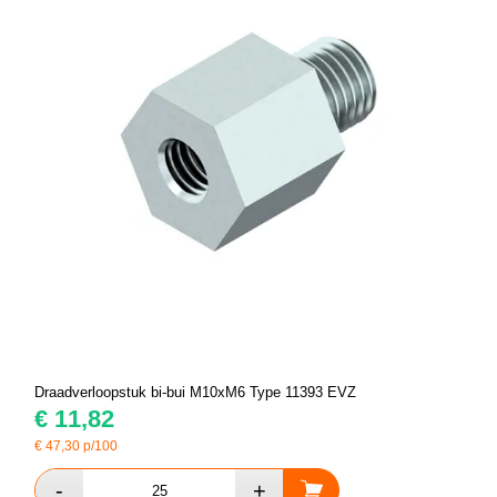
Draadverloopstuk bi-bui M10xM6 Type 11393 EVZ
€
11,82
€
47,30
p/100