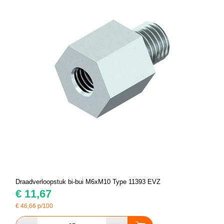
Draadverloopstuk bi-bui M6xM10 Type 11393 EVZ
€
11,67
€
46,66
p/100