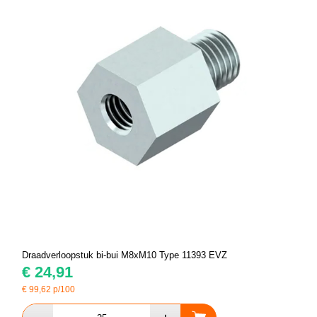
Draadverloopstuk bi-bui M8xM10 Type 11393 EVZ
€
24,91
€
99,62
p/100