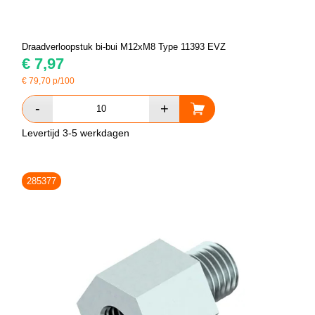
Draadverloopstuk bi-bui M12xM8 Type 11393 EVZ
€
7,97
€
79,70
p/100
Levertijd 3-5 werkdagen
285377