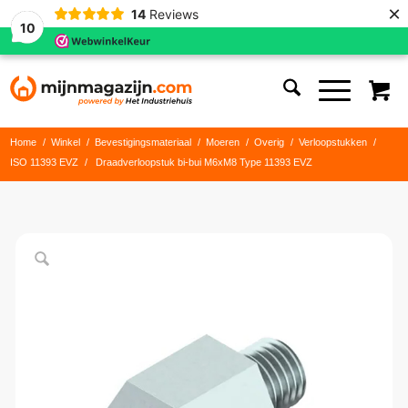
×
14
Reviews
10
Home
/
Winkel
/
Bevestigingsmateriaal
/
Moeren
/
Overig
/
Verloopstukken
/
ISO 11393 EVZ
/
Draadverloopstuk bi-bui M6xM8 Type 11393 EVZ