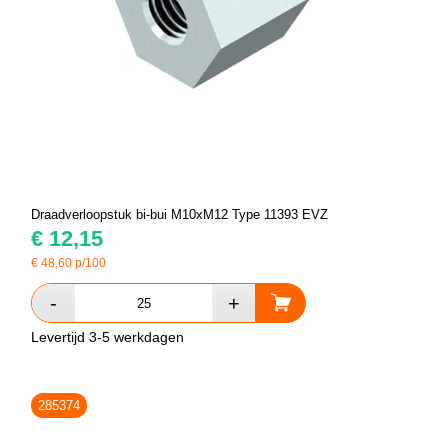
Draadverloopstuk bi-bui M10xM12 Type 11393 EVZ
€
12,15
€
48,60
p/100
Levertijd 3-5 werkdagen
285374