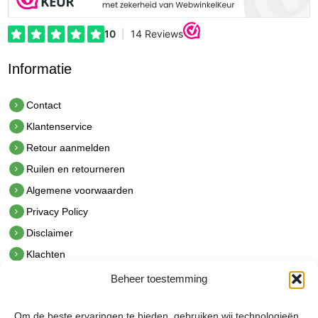
Informatie
Contact
Klantenservice
Retour aanmelden
Ruilen en retourneren
Algemene voorwaarden
Privacy Policy
Disclaimer
Klachten
Beheer toestemming
Contact
hetindustriehuis B.V.
Om de beste ervaringen te bieden, gebruiken wij technologieën