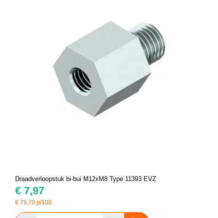
Draadverloopstuk bi-bui M12xM8 Type 11393 EVZ
€
7,97
€
79,70
p/100