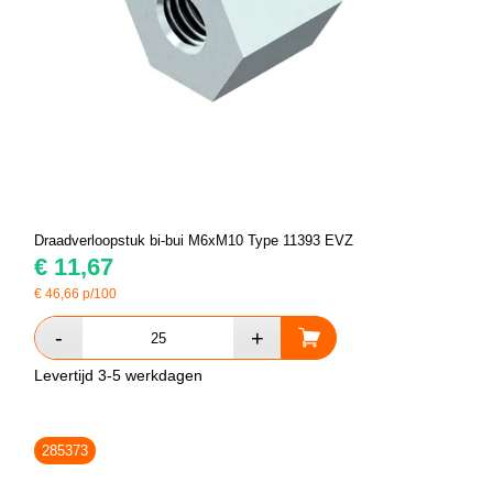
Draadverloopstuk bi-bui M6xM10 Type 11393 EVZ
€
11,67
€
46,66
p/100
Levertijd 3-5 werkdagen
285373