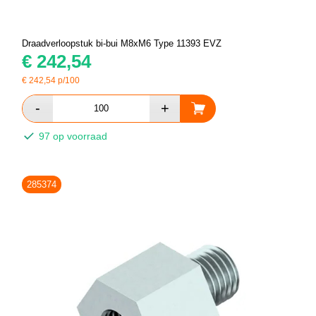
Draadverloopstuk bi-bui M8xM6 Type 11393 EVZ
€
242,54
€
242,54
p/100
97 op voorraad
285374