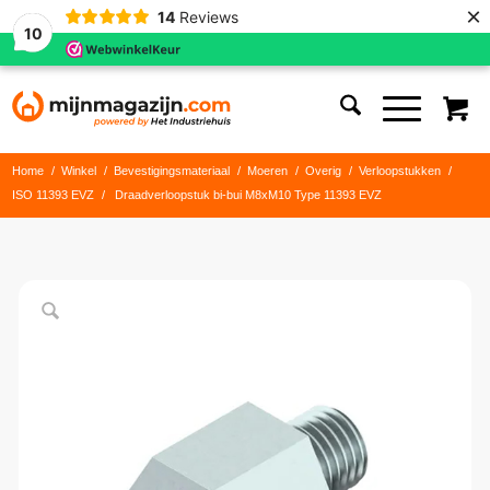
×
14
Reviews
10
Home
/
Winkel
/
Bevestigingsmateriaal
/
Moeren
/
Overig
/
Verloopstukken
/
ISO 11393 EVZ
/
Draadverloopstuk bi-bui M8xM10 Type 11393 EVZ