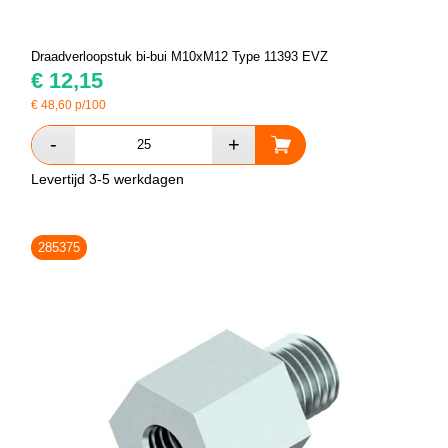
Draadverloopstuk bi-bui M10xM12 Type 11393 EVZ
€
12,15
€
48,60
p/100
Levertijd 3-5 werkdagen
285375