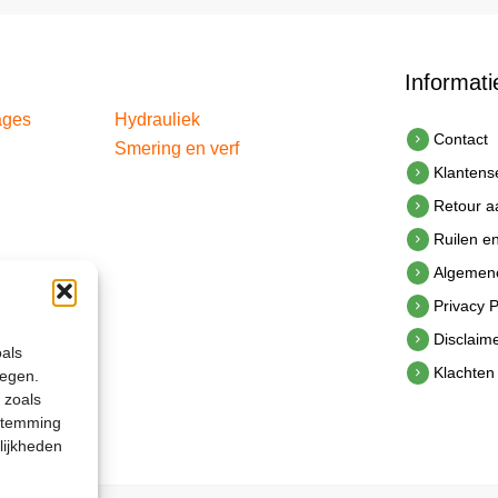
Informati
ages
Hydrauliek
Contact
Smering en verf
Klantens
Retour 
Ruilen e
Algemen
Privacy P
Disclaim
oals
Klachten
legen.
 zoals
estemming
lijkheden