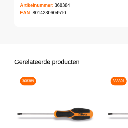
Artikelnummer:
368384
EAN:
8014230604510
Gerelateerde producten
368389
368391