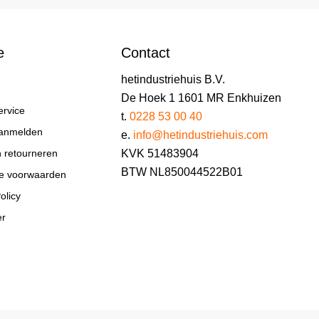
e
Contact
hetindustriehuis B.V.
De Hoek 1 1601 MR Enkhuizen
ervice
t.
0228 53 00 40
aanmelden
e.
info@hetindustriehuis.com
KVK 51483904
n retourneren
BTW NL850044522B01
e voorwaarden
olicy
er