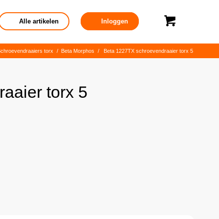
Alle artikelen
Inloggen
chroevendraaiers torx
/
Beta Morphos
/
Beta 1227TX schroevendraaier torx 5
aaier torx 5