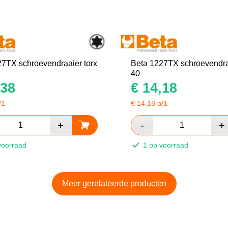
27TX schroevendraaier torx
Beta 1227TX schroevendraa
40
38
€
14,18
/1
€
14,18
p/1
voorraad
1 op voorraad
Meer gerelateerde producten