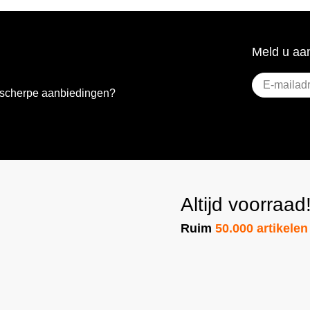
Meld u aan
E-
e scherpe aanbiedingen?
mailadres
(Vere
Altijd voorraad
Ruim
50.000 artikelen