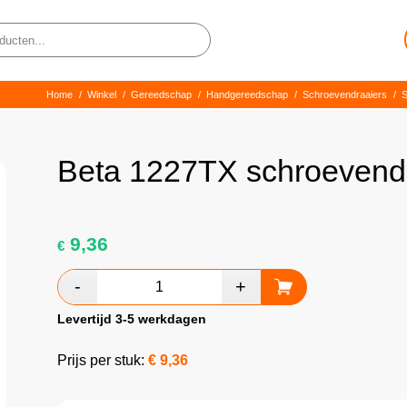
Home
/
Winkel
/
Gereedschap
/
Handgereedschap
/
Schroevendraaiers
/
S
Beta 1227TX schroevendr
9,36
€
Levertijd 3-5 werkdagen
Prijs per stuk:
€
9,36