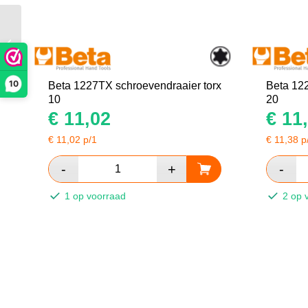
SMC CD55B40-
40DCMZ compact
cilinder m10x1.25
10
Beta 1227TX schroevendraaier torx
Beta 12
10
20
€
11,02
€
11,
€
11,02
p/1
€
11,38
p
1 op voorraad
2 op 