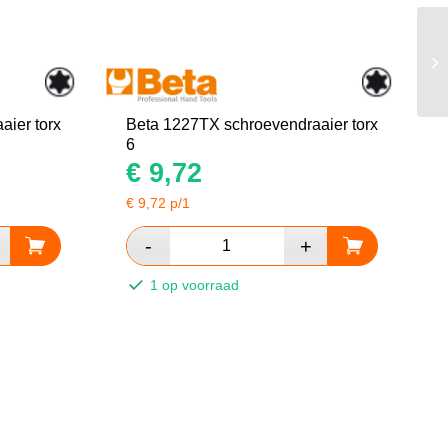
ier torx
Beta 1227TX schroevendraaier torx
6
€
9,72
€
9,72
p/1
1 op voorraad