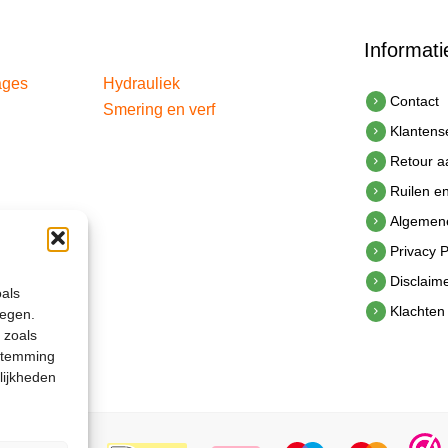
Informati
ages
Hydrauliek
Contact
Smering en verf
Klantens
Retour 
Ruilen e
Algemen
Privacy P
Disclaim
oals
Klachten
legen.
 zoals
estemming
lijkheden