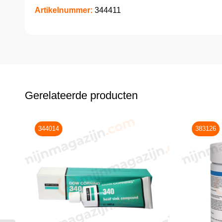
Artikelnummer:
344411
Gerelateerde producten
344014
383126