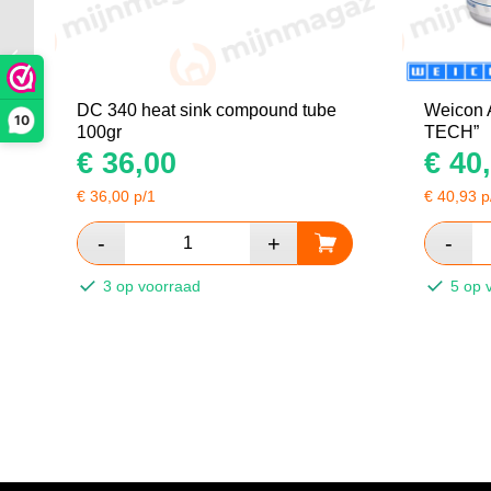
Molykote pasta CU
7439 plus tube 100gr
DC 340 heat sink compound tube
Weicon 
10
100gr
TECH”
€
36,00
€
40,
€
36,00
p/1
€
40,93
p
3 op voorraad
5 op 