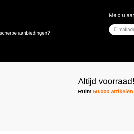
Meld u aan
E-
e scherpe aanbiedingen?
mailadres
(Vereist)
Altijd voorraad
Ruim
50.000 artikelen