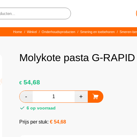
Home
/
Winkel
/
Onderhoudsproducten
/
Smering en toebehoren
/
Smeren-be
Molykote pasta G-RAPID p
54,68
€
6 op voorraad
Prijs per stuk:
€
54,68