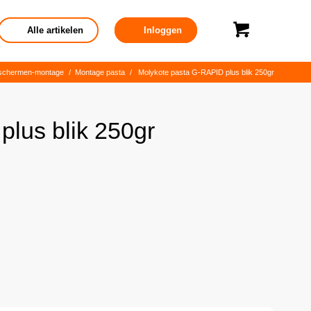
Alle artikelen
Inloggen
schermen-montage
/
Montage pasta
/
Molykote pasta G-RAPID plus blik 250gr
lus blik 250gr