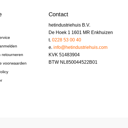
e
Contact
hetindustriehuis B.V.
De Hoek 1 1601 MR Enkhuizen
ervice
t.
0228 53 00 40
aanmelden
e.
info@hetindustriehuis.com
KVK 51483904
n retourneren
BTW NL850044522B01
e voorwaarden
olicy
er