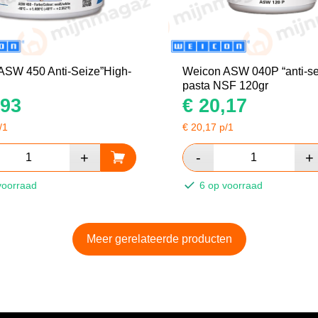
ASW 450 Anti-Seize”High-
Weicon ASW 040P “anti-se
pasta NSF 120gr
93
€
20,17
/1
€
20,17
p/1
voorraad
6 op voorraad
Meer gerelateerde producten