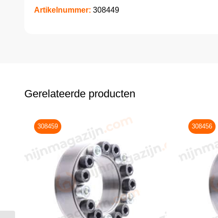
Artikelnummer:
308449
Gerelateerde producten
308459
308456