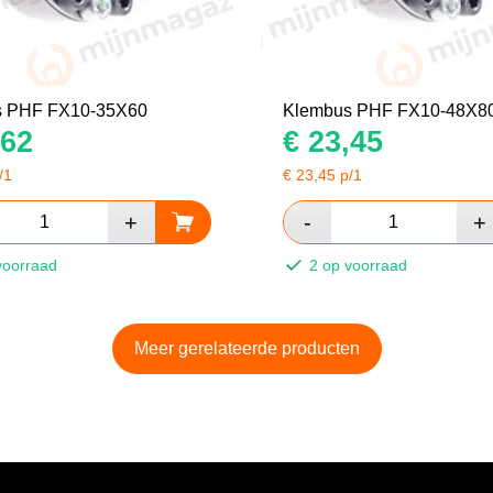
s PHF FX10-35X60
Klembus PHF FX10-48X8
62
€
23,45
/1
€
23,45
p/1
voorraad
2 op voorraad
Meer gerelateerde producten