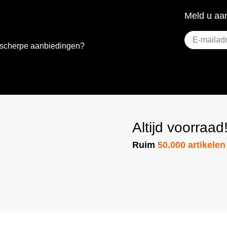
Meld u aan
E-
e scherpe aanbiedingen?
mailadres
(Vereist)
Altijd voorraad
Ruim
50.000 artikelen