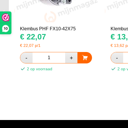
Klembus PHF FX10-
20X47
10
Klembus PHF FX10-42X75
Klembu
€
22,07
€
13,
€
22,07
p/1
€
13,62
p
2 op voorraad
2 op 