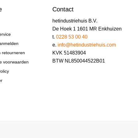
e
Contact
hetindustriehuis B.V.
De Hoek 1 1601 MR Enkhuizen
ervice
t.
0228 53 00 40
aanmelden
e.
info@hetindustriehuis.com
KVK 51483904
n retourneren
BTW NL850044522B01
e voorwaarden
olicy
er