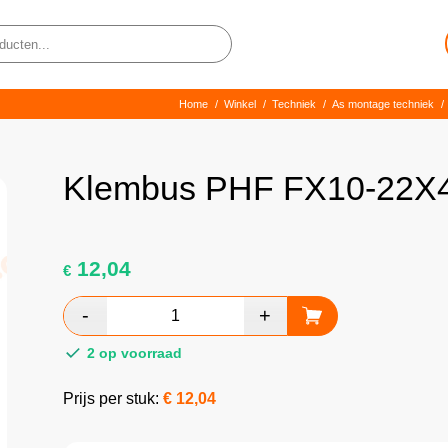
Home
/
Winkel
/
Techniek
/
As montage techniek
/
Klembus PHF FX10-22X
12,04
€
2 op voorraad
Prijs per stuk:
€
12,04