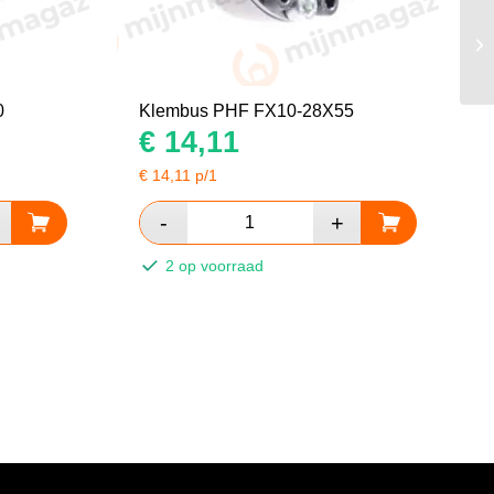
0
Klembus PHF FX10-28X55
€
14,11
€
14,11
p/1
2 op voorraad