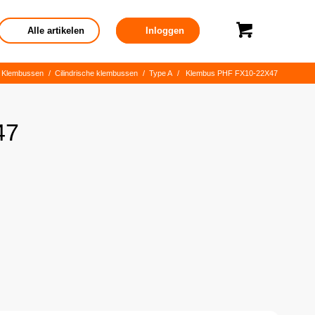
Alle artikelen
Inloggen
Klembussen
/
Cilindrische klembussen
/
Type A
/
Klembus PHF FX10-22X47
47