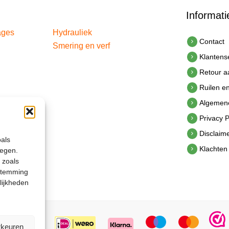
Informati
ages
Hydrauliek
Contact
Smering en verf
Klantens
Retour 
Ruilen e
Algemen
Privacy P
Disclaim
oals
Klachten
legen.
 zoals
estemming
lijkheden
rkeuren