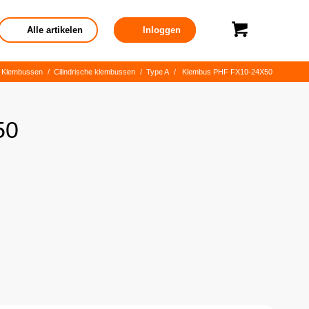
Alle artikelen
Inloggen
Klembussen
/
Cilindrische klembussen
/
Type A
/
Klembus PHF FX10-24X50
50