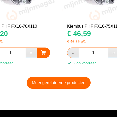
s PHF FX10-70X110
Klembus PHF FX10-75X1
20
€
46,59
/1
€
46,59
p/1
voorraad
2 op voorraad
Meer gerelateerde producten