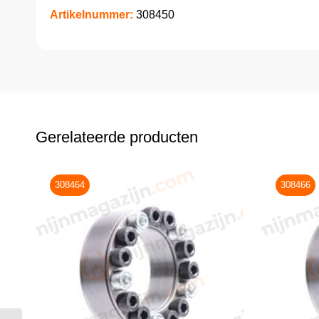
Artikelnummer:
308450
Gerelateerde producten
308464
308466