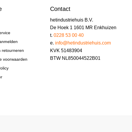
e
Contact
hetindustriehuis B.V.
De Hoek 1 1601 MR Enkhuizen
ervice
t.
0228 53 00 40
aanmelden
e.
info@hetindustriehuis.com
KVK 51483904
n retourneren
BTW NL850044522B01
e voorwaarden
olicy
er