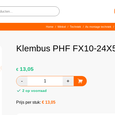
Home
/
Winkel
/
Techniek
/
As montage techniek
/
Klembus PHF FX10-24X
13,05
€
2 op voorraad
Prijs per stuk:
€
13,05