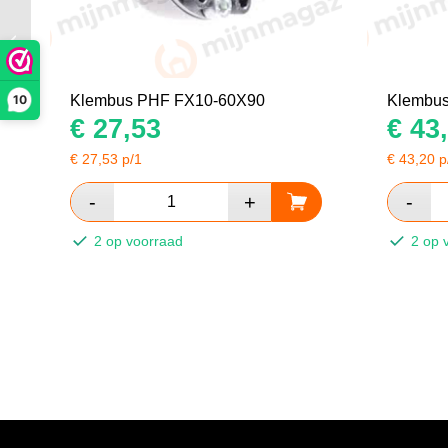
Klembus PHF FX10-
22X47
10
Klembus PHF FX10-60X90
Klembu
€
27,53
€
43,
€
27,53
p/1
€
43,20
p
2 op voorraad
2 op 