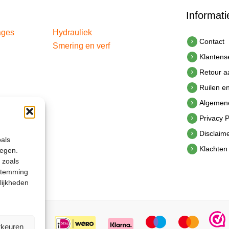
Informati
ages
Hydrauliek
Contact
Smering en verf
Klantens
Retour 
Ruilen e
Algemen
Privacy P
Disclaim
oals
Klachten
legen.
 zoals
estemming
lijkheden
rkeuren