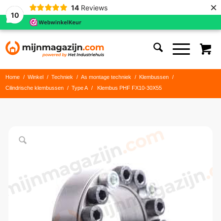
×
14
Reviews
10
Home
/
Winkel
/
Techniek
/
As montage techniek
/
Klembussen
/
Cilindrische klembussen
/
Type A
/
Klembus PHF FX10-30X55