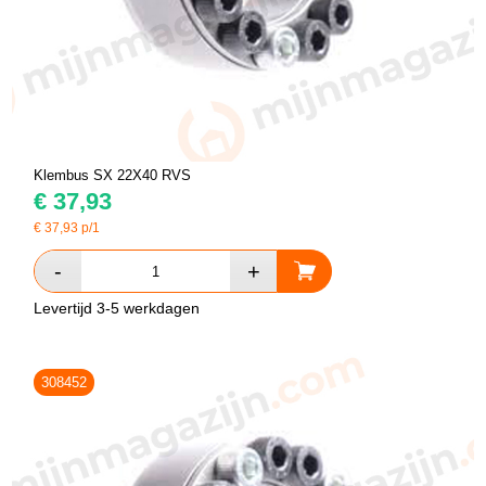
Klembus SX 22X40 RVS
€
37,93
€
37,93
p/1
Levertijd 3-5 werkdagen
308452