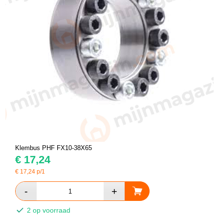
Klembus PHF FX10-38X65
€
17,24
€
17,24
p/1
2 op voorraad