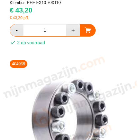
Klembus PHF FX10-70X110
€
43,20
€
43,20
p/1
2 op voorraad
404968