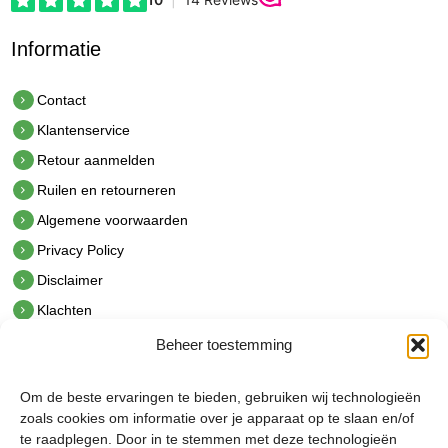
Informatie
Contact
Klantenservice
Retour aanmelden
Ruilen en retourneren
Algemene voorwaarden
Privacy Policy
Disclaimer
Klachten
Beheer toestemming
Contact
hetindustriehuis B.V.
Om de beste ervaringen te bieden, gebruiken wij technologieën
De Hoek 1 1601 MR Enkhuizen
zoals cookies om informatie over je apparaat op te slaan en/of
t.
0228 53 00 40
te raadplegen. Door in te stemmen met deze technologieën