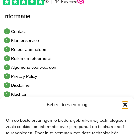
Informatie
Contact
Klantenservice
Retour aanmelden
Ruilen en retourneren
Algemene voorwaarden
Privacy Policy
Disclaimer
Klachten
Beheer toestemming
Contact
hetindustriehuis B.V.
Om de beste ervaringen te bieden, gebruiken wij technologieën
De Hoek 1 1601 MR Enkhuizen
zoals cookies om informatie over je apparaat op te slaan en/of
t.
0228 53 00 40
te raadplegen. Door in te stemmen met deze technologieën