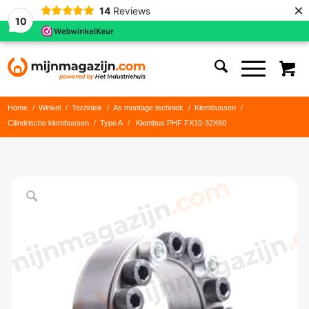
×
14
Reviews
10
Home
/
Winkel
/
Techniek
/
As montage techniek
/
Klembussen
/
Cilindrische klembussen
/
Type A
/
Klembus PHF FX10-32X60