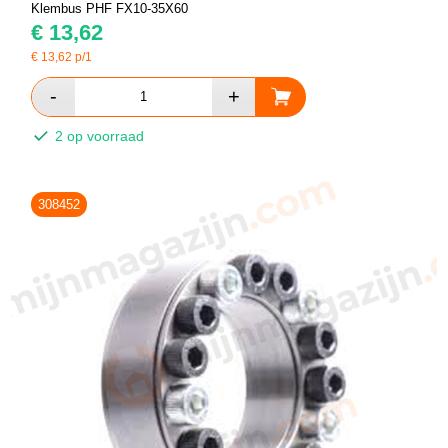
Klembus PHF FX10-35X60
€
13,62
€
13,62
p/1
2 op voorraad
308452