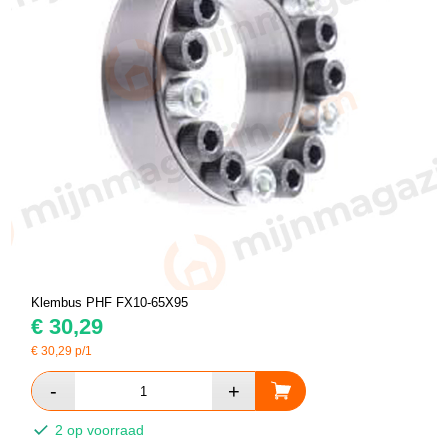
Klembus PHF FX10-65X95
€
30,29
€
30,29
p/1
2 op voorraad