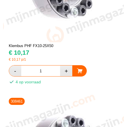
Klembus PHF FX10-25X50
€
10,17
€
10,17
p/1
4 op voorraad
308461