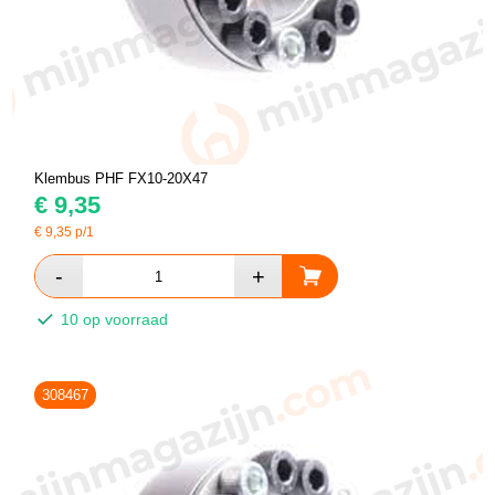
Klembus PHF FX10-20X47
€
9,35
€
9,35
p/1
10 op voorraad
308467