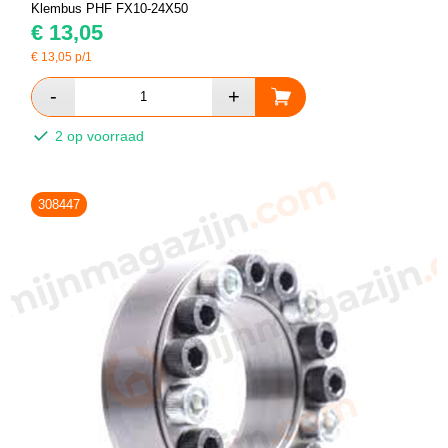
Klembus PHF FX10-24X50
€
13,05
€
13,05
p/1
2 op voorraad
308447