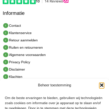
Informatie
Contact
Klantenservice
Retour aanmelden
Ruilen en retourneren
Algemene voorwaarden
Privacy Policy
Disclaimer
Klachten
Beheer toestemming
Contact
hetindustriehuis B.V.
Om de beste ervaringen te bieden, gebruiken wij technologieën
De Hoek 1 1601 MR Enkhuizen
zoals cookies om informatie over je apparaat op te slaan en/of
t.
0228 53 00 40
te raadplegen. Door in te stemmen met deze technologieën