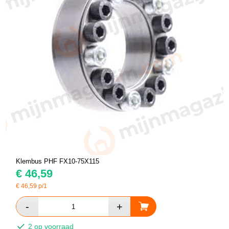
Klembus PHF FX10-75X115
€
46,59
€
46,59
p/1
2 op voorraad