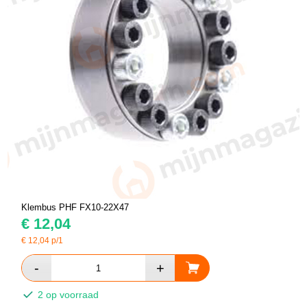
Klembus PHF FX10-22X47
€
12,04
€
12,04
p/1
2 op voorraad