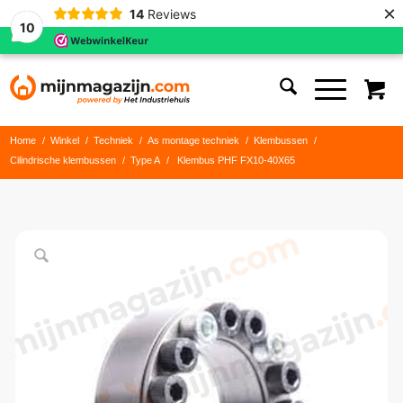
×
14
Reviews
10
Home
/
Winkel
/
Techniek
/
As montage techniek
/
Klembussen
/
Cilindrische klembussen
/
Type A
/
Klembus PHF FX10-40X65