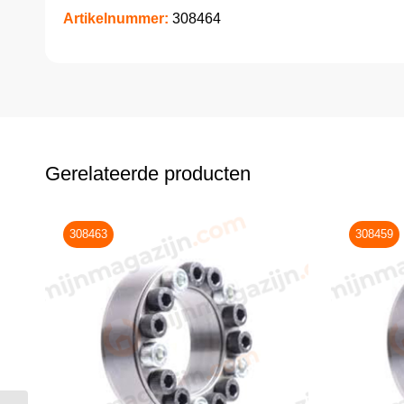
Artikelnummer:
308464
Gerelateerde producten
308463
308459