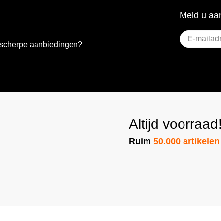
Meld u aan
E-
e scherpe aanbiedingen?
mailadres
(Vere
Altijd voorraad
Ruim
50.000 artikelen