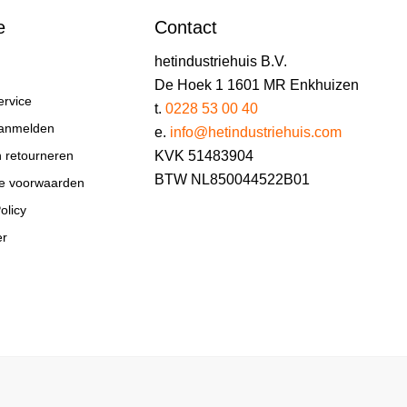
e
Contact
hetindustriehuis B.V.
De Hoek 1 1601 MR Enkhuizen
ervice
t.
0228 53 00 40
aanmelden
e.
info@hetindustriehuis.com
KVK 51483904
n retourneren
BTW NL850044522B01
e voorwaarden
olicy
er