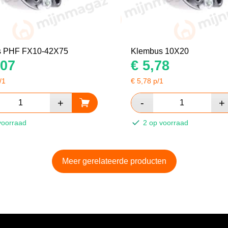
s PHF FX10-42X75
Klembus 10X20
07
€
5,78
/1
€
5,78
p/1
voorraad
2 op voorraad
Meer gerelateerde producten