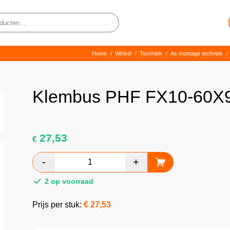
Home
/
Winkel
/
Techniek
/
As montage techniek
/
Klembus PHF FX10-60X
27,53
€
2 op voorraad
Prijs per stuk:
€
27,53