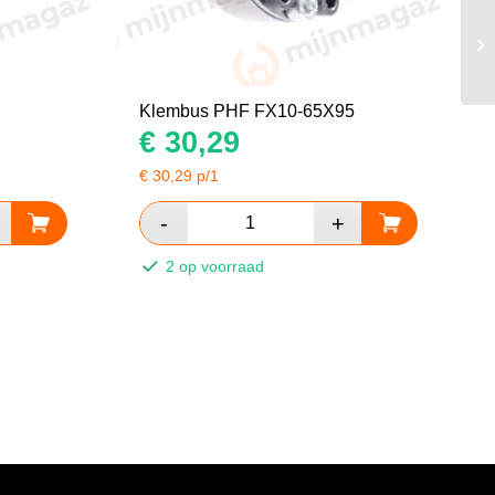
Klembus PHF FX10-65X95
€
30,29
€
30,29
p/1
2 op voorraad