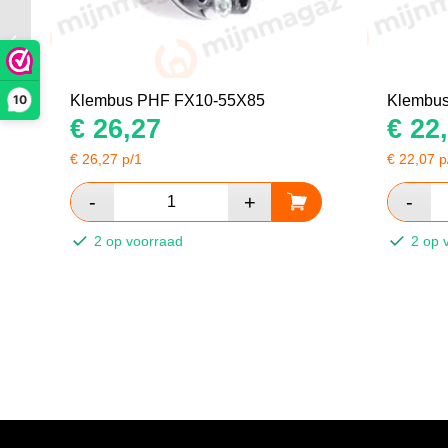
Klembus PHF FX10-
55X85
10
Klembus PHF FX10-55X85
Klembu
€
26,27
€
22,
€
26,27
p/1
€
22,07
p
2 op voorraad
2 op 