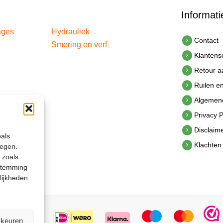
Informati
ages
Hydrauliek
Contact
Smering en verf
Klantens
Retour 
Ruilen e
Algemen
Privacy P
Disclaim
oals
Klachten
legen.
 zoals
estemming
lijkheden
rkeuren