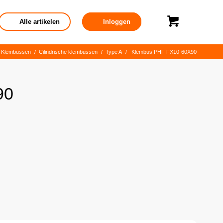
Alle artikelen
Inloggen
Klembussen
/
Cilindrische klembussen
/
Type A
/
Klembus PHF FX10-60X90
90