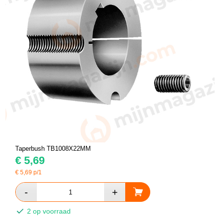
Taperbush TB1008X22MM
€
5,69
€
5,69
p/1
2 op voorraad