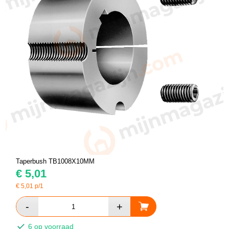
Taperbush TB1008X10MM
€
5,01
€
5,01
p/1
6 op voorraad