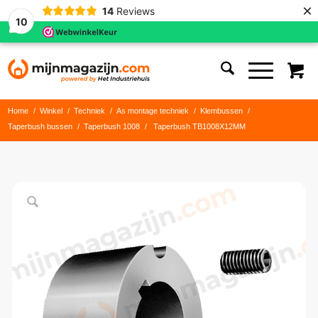
×
14
Reviews
10
Home
/
Winkel
/
Techniek
/
As montage techniek
/
Klembussen
/
Taperbush bussen
/
Taperbush 1008
/
Taperbush TB1008X12MM