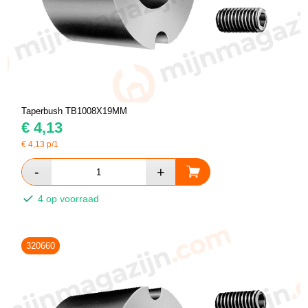
Taperbush TB1008X19MM
€
4,13
€
4,13
p/1
4 op voorraad
320660