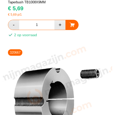
Taperbush TB1008X9MM
€
5,69
€
5,69
p/1
2 op voorraad
320667