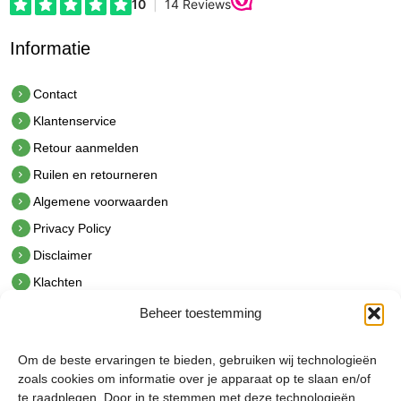
Informatie
Contact
Klantenservice
Retour aanmelden
Ruilen en retourneren
Algemene voorwaarden
Privacy Policy
Disclaimer
Klachten
Beheer toestemming
Contact
hetindustriehuis B.V.
Om de beste ervaringen te bieden, gebruiken wij technologieën
De Hoek 1 1601 MR Enkhuizen
zoals cookies om informatie over je apparaat op te slaan en/of
t.
0228 53 00 40
te raadplegen. Door in te stemmen met deze technologieën