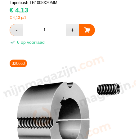
Taperbush TB1008X20MM
€
4,13
€
4,13
p/1
6 op voorraad
320660