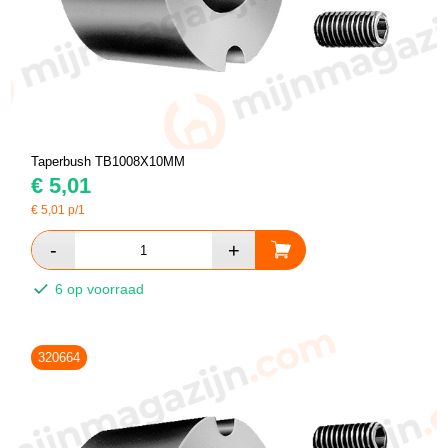
Taperbush TB1008X10MM
€
5,01
€
5,01
p/1
6 op voorraad
320664