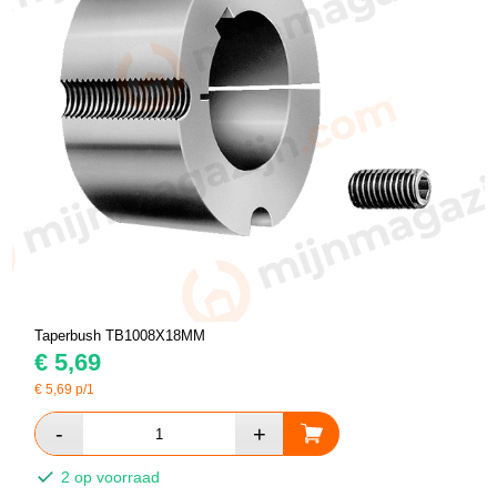
Taperbush TB1008X18MM
€
5,69
€
5,69
p/1
2 op voorraad