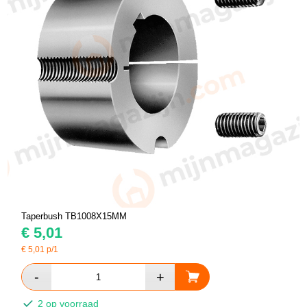
Taperbush TB1008X15MM
€
5,01
€
5,01
p/1
2 op voorraad