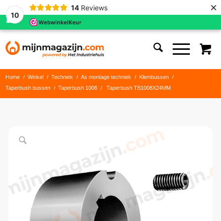
×
14
Reviews
10
Home
/
Winkel
/
Techniek
/
As montage techniek
/
Klembussen
/
Taperbush bussen
/
Taperbush 1008
/
Taperbush TB1008X24MM