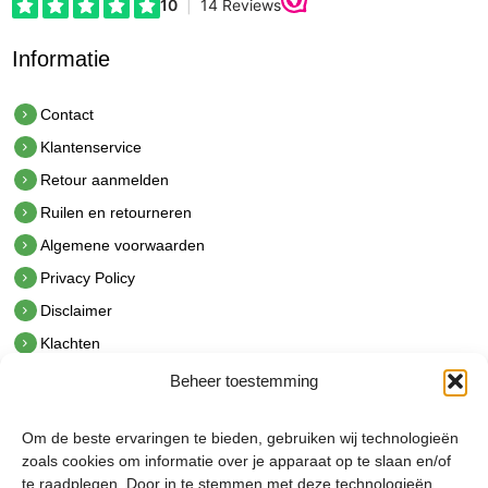
Informatie
Contact
Klantenservice
Retour aanmelden
Ruilen en retourneren
Algemene voorwaarden
Privacy Policy
Disclaimer
Klachten
Beheer toestemming
Contact
hetindustriehuis B.V.
Om de beste ervaringen te bieden, gebruiken wij technologieën
De Hoek 1 1601 MR Enkhuizen
zoals cookies om informatie over je apparaat op te slaan en/of
t.
0228 53 00 40
te raadplegen. Door in te stemmen met deze technologieën