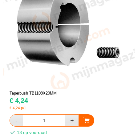
Taperbush TB1108X20MM
€
4,24
€
4,24
p/1
13 op voorraad