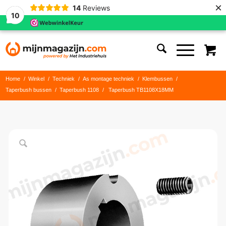
×
14
Reviews
10
Home
/
Winkel
/
Techniek
/
As montage techniek
/
Klembussen
/
Taperbush bussen
/
Taperbush 1108
/
Taperbush TB1108X18MM