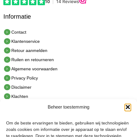
Informatie
Contact
Klantenservice
Retour aanmelden
Ruilen en retourneren
Algemene voorwaarden
Privacy Policy
Disclaimer
Klachten
Beheer toestemming
Contact
hetindustriehuis B.V.
Om de beste ervaringen te bieden, gebruiken wij technologieën
De Hoek 1 1601 MR Enkhuizen
zoals cookies om informatie over je apparaat op te slaan en/of
t.
0228 53 00 40
te raadplegen. Door in te stemmen met deze technologieën