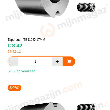
Taperbush TB1108X17MM
€
8,42
€
8,42
p/1
2 op voorraad
320692