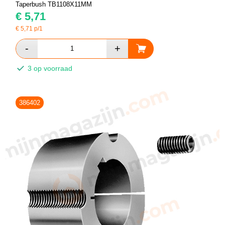
Taperbush TB1108X11MM
€
5,71
€
5,71
p/1
3 op voorraad
386402