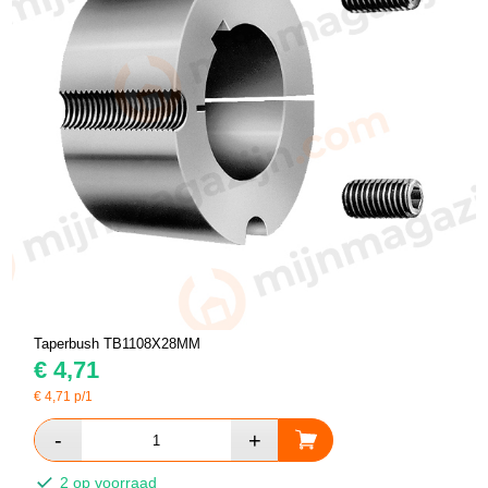
Taperbush TB1108X28MM
€
4,71
€
4,71
p/1
2 op voorraad