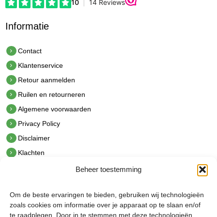
Informatie
Contact
Klantenservice
Retour aanmelden
Ruilen en retourneren
Algemene voorwaarden
Privacy Policy
Disclaimer
Klachten
Beheer toestemming
Contact
hetindustriehuis B.V.
Om de beste ervaringen te bieden, gebruiken wij technologieën
De Hoek 1 1601 MR Enkhuizen
zoals cookies om informatie over je apparaat op te slaan en/of
t.
0228 53 00 40
te raadplegen. Door in te stemmen met deze technologieën