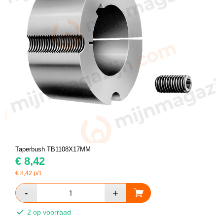
Taperbush TB1108X17MM
€
8,42
€
8,42
p/1
2 op voorraad