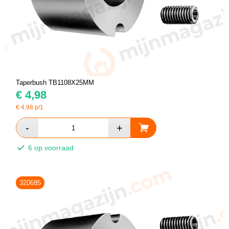
Taperbush TB1108X25MM
€
4,98
€
4,98
p/1
6 op voorraad
320685