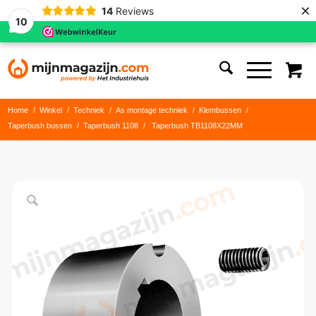
×
14
Reviews
10
Home
/
Winkel
/
Techniek
/
As montage techniek
/
Klembussen
/
Taperbush bussen
/
Taperbush 1108
/
Taperbush TB1108X22MM