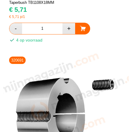
Taperbush TB1108X18MM
€
5,71
€
5,71
p/1
4 op voorraad
320691