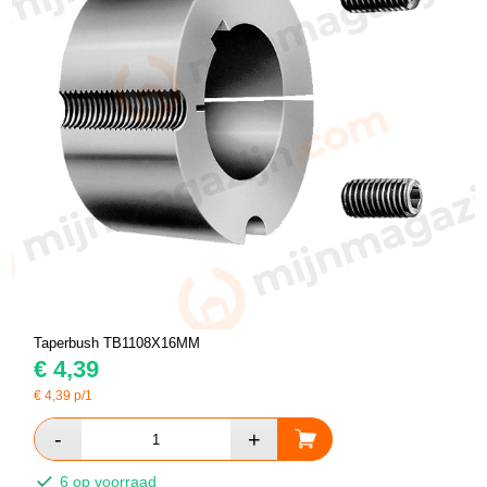
Taperbush TB1108X16MM
€
4,39
€
4,39
p/1
6 op voorraad