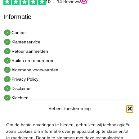
Informatie
Contact
Klantenservice
Retour aanmelden
Ruilen en retourneren
Algemene voorwaarden
Privacy Policy
Disclaimer
Klachten
Beheer toestemming
Contact
hetindustriehuis B.V.
Om de beste ervaringen te bieden, gebruiken wij technologieën
De Hoek 1 1601 MR Enkhuizen
zoals cookies om informatie over je apparaat op te slaan en/of
t.
0228 53 00 40
te raadplegen. Door in te stemmen met deze technologieën