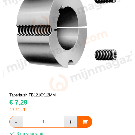
Taperbush TB1210X12MM
€
7,29
€
7,29
p/1
3 op voorraad