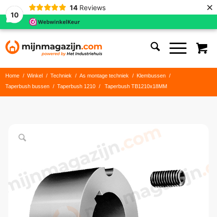
×
14
Reviews
10
Home
/
Winkel
/
Techniek
/
As montage techniek
/
Klembussen
/
Taperbush bussen
/
Taperbush 1210
/
Taperbush TB1210x18MM