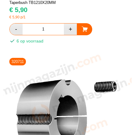
Taperbush TB1210X20MM
€
5,90
€
5,90
p/1
6 op voorraad
320711