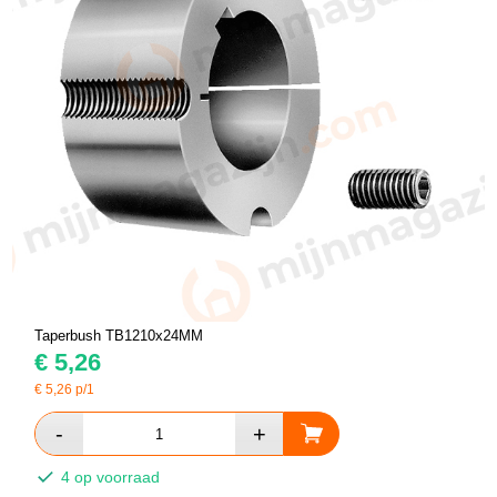
Taperbush TB1210x24MM
€
5,26
€
5,26
p/1
4 op voorraad