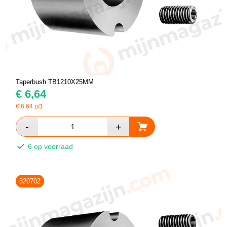
Taperbush TB1210X25MM
€
6,64
€
6,64
p/1
6 op voorraad
320702