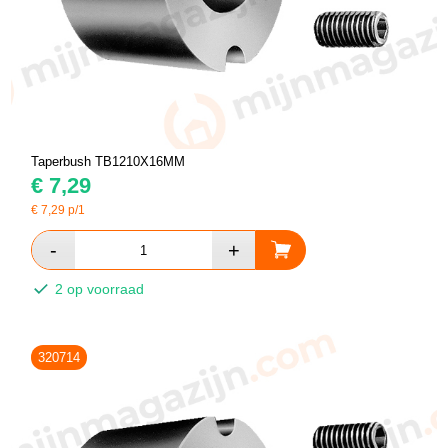
Taperbush TB1210X16MM
€
7,29
€
7,29
p/1
2 op voorraad
320714