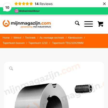
×
14
Reviews
10
Home
/
Winkel
/
Techniek
/
As montage techniek
/
Klembussen
/
Taperbush bussen
/
Taperbush 1210
/
Taperbush TB1210X28MM