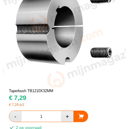
Taperbush TB1210X32MM
€
7,29
€
7,29
p/1
2 op voorraad