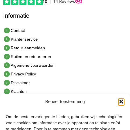
Informatie
Contact
Klantenservice
Retour aanmelden
Ruilen en retourneren
Algemene voorwaarden
Privacy Policy
Disclaimer
Klachten
Beheer toestemming
Contact
hetindustriehuis B.V.
Om de beste ervaringen te bieden, gebruiken wij technologieën
De Hoek 1 1601 MR Enkhuizen
zoals cookies om informatie over je apparaat op te slaan en/of
t.
0228 53 00 40
te raadplegen. Door in te stemmen met deze technologieën