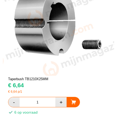
Taperbush TB1210X25MM
€
6,64
€
6,64
p/1
6 op voorraad