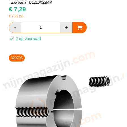
Taperbush TB1210X22MM
€
7,29
€
7,29
p/1
2 op voorraad
320705