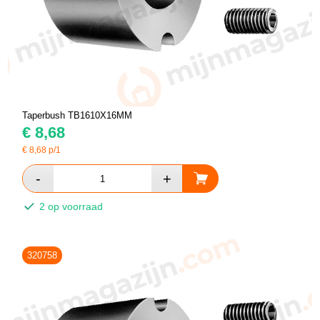
Taperbush TB1610X16MM
€
8,68
€
8,68
p/1
2 op voorraad
320758