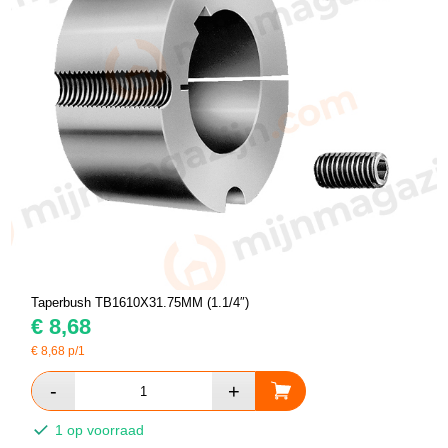
Taperbush TB1610X31.75MM (1.1/4″)
€
8,68
€
8,68
p/1
1 op voorraad