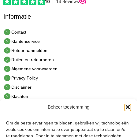
Informatie
Contact
Klantenservice
Retour aanmelden
Ruilen en retourneren
Algemene voorwaarden
Privacy Policy
Disclaimer
Klachten
Beheer toestemming
Contact
hetindustriehuis B.V.
Om de beste ervaringen te bieden, gebruiken wij technologieën
De Hoek 1 1601 MR Enkhuizen
zoals cookies om informatie over je apparaat op te slaan en/of
t.
0228 53 00 40
te raadplegen. Door in te stemmen met deze technologieën