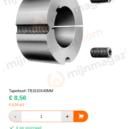
Taperbush TB1610X40MM
€
8,56
€
8,56
p/1
4 op voorraad