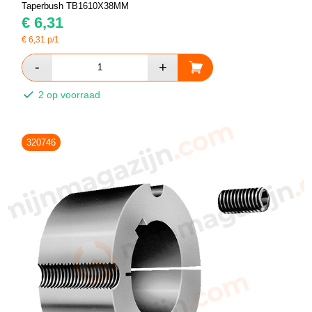
Taperbush TB1610X38MM
€
6,31
€
6,31
p/1
2 op voorraad
320746