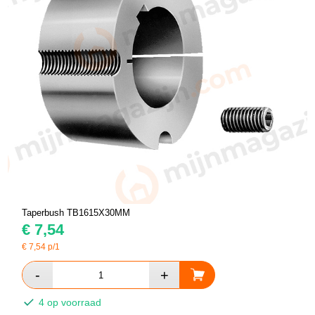
Taperbush TB1615X30MM
€
7,54
€
7,54
p/1
4 op voorraad