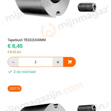
Taperbush TB1615X40MM
€
8,45
€
8,45
p/1
2 op voorraad
320779