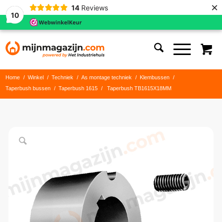
×
14
Reviews
10
Home
/
Winkel
/
Techniek
/
As montage techniek
/
Klembussen
/
Taperbush bussen
/
Taperbush 1615
/
Taperbush TB1615X18MM