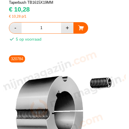
Taperbush TB1615X19MM
€
10,28
€
10,28
p/1
5 op voorraad
320784