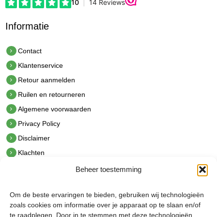
Informatie
Contact
Klantenservice
Retour aanmelden
Ruilen en retourneren
Algemene voorwaarden
Privacy Policy
Disclaimer
Klachten
Beheer toestemming
Contact
hetindustriehuis B.V.
Om de beste ervaringen te bieden, gebruiken wij technologieën
De Hoek 1 1601 MR Enkhuizen
zoals cookies om informatie over je apparaat op te slaan en/of
t.
0228 53 00 40
te raadplegen. Door in te stemmen met deze technologieën