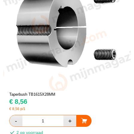
Taperbush TB1615X28MM
€
8,56
€
8,56
p/1
2 op voorraad