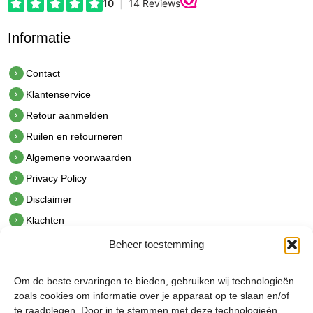
Informatie
Contact
Klantenservice
Retour aanmelden
Ruilen en retourneren
Algemene voorwaarden
Privacy Policy
Disclaimer
Klachten
Beheer toestemming
Contact
hetindustriehuis B.V.
Om de beste ervaringen te bieden, gebruiken wij technologieën
De Hoek 1 1601 MR Enkhuizen
zoals cookies om informatie over je apparaat op te slaan en/of
t.
0228 53 00 40
te raadplegen. Door in te stemmen met deze technologieën