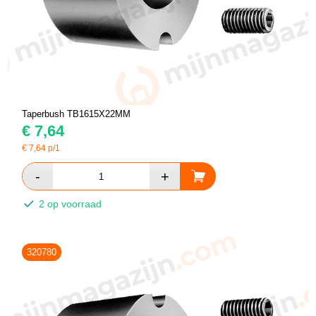
Taperbush TB1615X22MM
€
7,64
€
7,64
p/1
2 op voorraad
320780