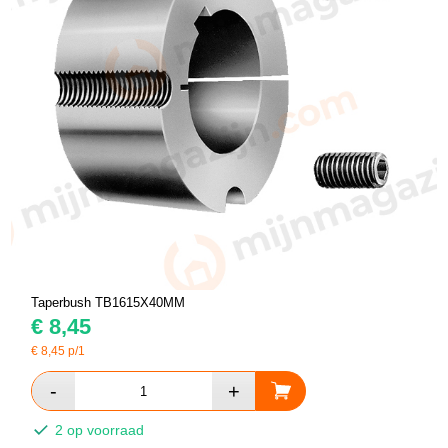
Taperbush TB1615X40MM
€
8,45
€
8,45
p/1
2 op voorraad