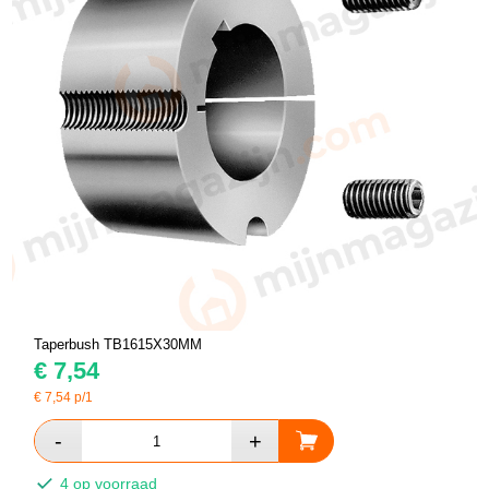
Taperbush TB1615X30MM
€
7,54
€
7,54
p/1
4 op voorraad