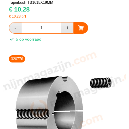
Taperbush TB1615X19MM
€
10,28
€
10,28
p/1
5 op voorraad
320776