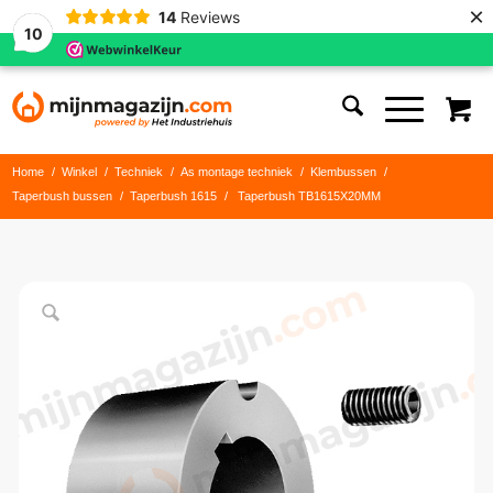
×
14
Reviews
10
Home
/
Winkel
/
Techniek
/
As montage techniek
/
Klembussen
/
Taperbush bussen
/
Taperbush 1615
/
Taperbush TB1615X20MM