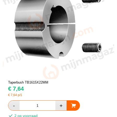
Taperbush TB1615X22MM
€
7,64
€
7,64
p/1
2 op voorraad