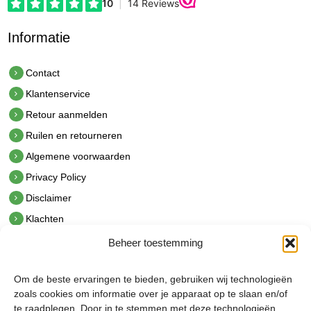
Informatie
Contact
Klantenservice
Retour aanmelden
Ruilen en retourneren
Algemene voorwaarden
Privacy Policy
Disclaimer
Klachten
Beheer toestemming
Contact
hetindustriehuis B.V.
Om de beste ervaringen te bieden, gebruiken wij technologieën
De Hoek 1 1601 MR Enkhuizen
zoals cookies om informatie over je apparaat op te slaan en/of
t.
0228 53 00 40
te raadplegen. Door in te stemmen met deze technologieën