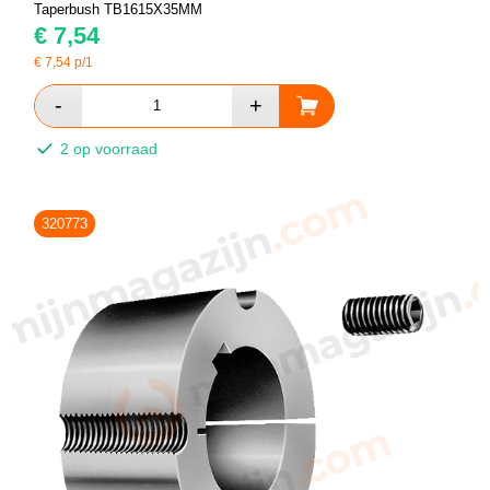
Taperbush TB1615X35MM
€
7,54
€
7,54
p/1
2 op voorraad
320773