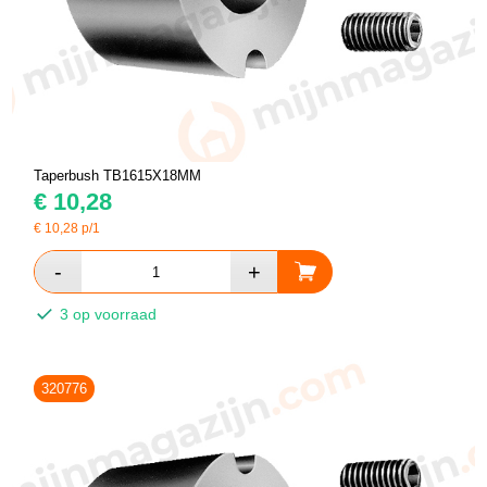
Taperbush TB1615X18MM
€
10,28
€
10,28
p/1
3 op voorraad
320776