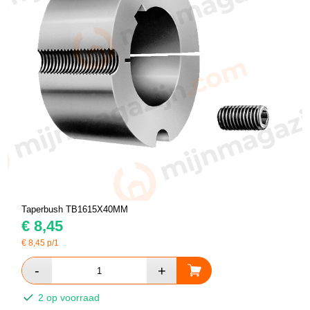
Taperbush TB1615X40MM
€
8,45
€
8,45
p/1
2 op voorraad