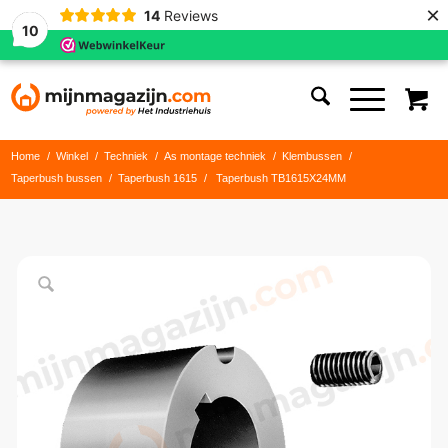
×
14
Reviews
10
Home
/
Winkel
/
Techniek
/
As montage techniek
/
Klembussen
/
Taperbush bussen
/
Taperbush 1615
/
Taperbush TB1615X24MM