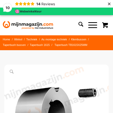
×
14
Reviews
10
Home
/
Winkel
/
Techniek
/
As montage techniek
/
Klembussen
/
Taperbush bussen
/
Taperbush 1615
/
Taperbush TB1615X25MM