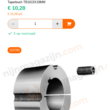
Taperbush TB1615X18MM
€
10,28
€
10,28
p/1
3 op voorraad
320780