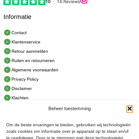
Informatie
Contact
Klantenservice
Retour aanmelden
Ruilen en retourneren
Algemene voorwaarden
Privacy Policy
Disclaimer
Klachten
Beheer toestemming
Contact
hetindustriehuis B.V.
Om de beste ervaringen te bieden, gebruiken wij technologieën
De Hoek 1 1601 MR Enkhuizen
zoals cookies om informatie over je apparaat op te slaan en/of
t.
0228 53 00 40
te raadplegen. Door in te stemmen met deze technologieën