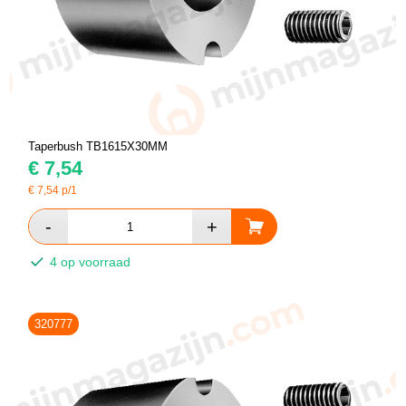
Taperbush TB1615X30MM
€
7,54
€
7,54
p/1
4 op voorraad
320777