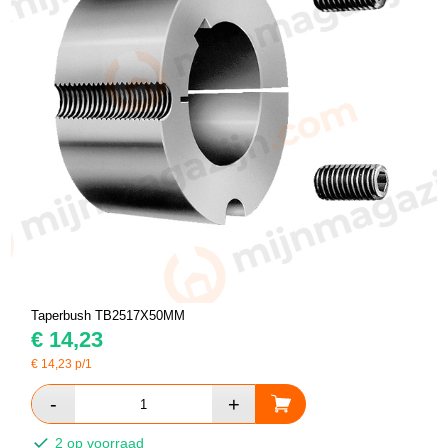
Taperbush TB2517X50MM
€
14,23
€
14,23
p/1
2 op voorraad