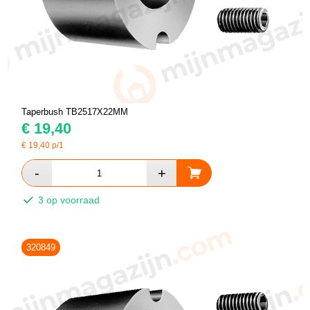
Taperbush TB2517X22MM
€
19,40
€
19,40
p/1
3 op voorraad
320849