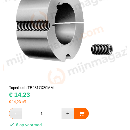
Taperbush TB2517X30MM
€
14,23
€
14,23
p/1
6 op voorraad