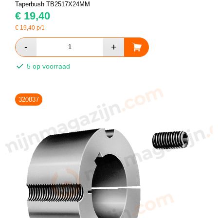
Taperbush TB2517X24MM
€
19,40
€
19,40
p/1
5 op voorraad
320837