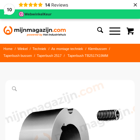
×
14
Reviews
10
Home
/
Winkel
/
Techniek
/
As montage techniek
/
Klembussen
/
Taperbush bussen
/
Taperbush 2517
/
Taperbush TB2517X19MM