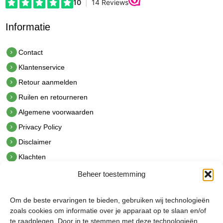
Informatie
Contact
Klantenservice
Retour aanmelden
Ruilen en retourneren
Algemene voorwaarden
Privacy Policy
Disclaimer
Klachten
Beheer toestemming
Contact
hetindustriehuis B.V.
Om de beste ervaringen te bieden, gebruiken wij technologieën
De Hoek 1 1601 MR Enkhuizen
zoals cookies om informatie over je apparaat op te slaan en/of
t.
0228 53 00 40
te raadplegen. Door in te stemmen met deze technologieën