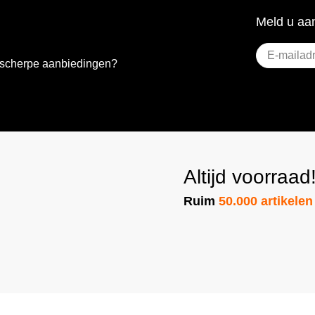
Meld u aan
E-
e scherpe aanbiedingen?
mailadres
(Vere
Altijd voorraad
Ruim
50.000 artikelen