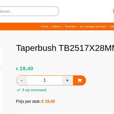
Home
/
Winkel
/
Techniek
/
As montage techniek
/
Kl
Taperbush TB2517X28M
19,40
€
3 op voorraad
Prijs per stuk:
€
19,40