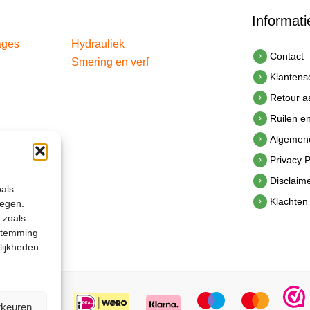
Informati
ages
Hydrauliek
Contact
Smering en verf
Klantens
Retour 
Ruilen e
Algemen
Privacy P
Disclaim
oals
Klachten
legen.
 zoals
estemming
lijkheden
rkeuren