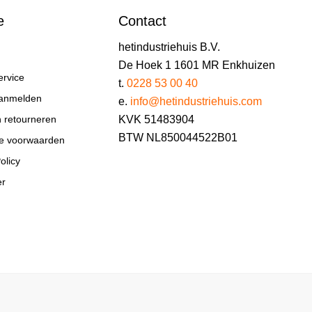
e
Contact
hetindustriehuis B.V.
De Hoek 1 1601 MR Enkhuizen
ervice
t.
0228 53 00 40
aanmelden
e.
info@hetindustriehuis.com
KVK 51483904
n retourneren
BTW NL850044522B01
e voorwaarden
olicy
er