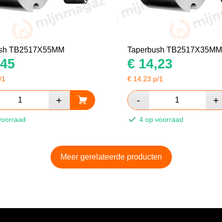
ush TB2517X55MM
Taperbush TB2517X35MM
45
€
14,23
/1
€
14,23
p/1
voorraad
4 op voorraad
Meer gerelateerde producten