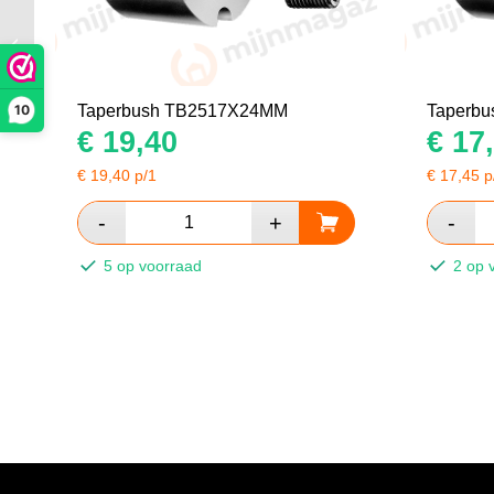
Taperbush
TB2517X25MM
10
Taperbush TB2517X24MM
Taperb
€
19,40
€
17,
€
19,40
p/1
€
17,45
p
5 op voorraad
2 op 