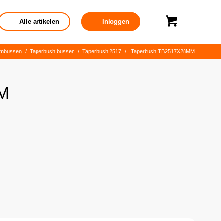
Alle artikelen
Inloggen
embussen
/
Taperbush bussen
/
Taperbush 2517
/
Taperbush TB2517X28MM
M