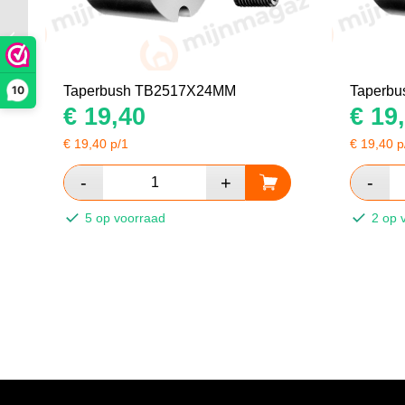
Taperbush
TB2517X32MM
10
Taperbush TB2517X24MM
Taperb
€
19,40
€
19,
€
19,40
p/1
€
19,40
p
5 op voorraad
2 op 