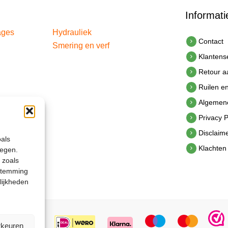
Informati
ages
Hydrauliek
Contact
Smering en verf
Klantens
Retour 
Ruilen e
Algemen
Privacy P
Disclaim
oals
Klachten
legen.
 zoals
estemming
lijkheden
rkeuren