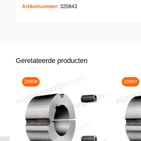
Artikelnummer:
320843
Gerelateerde producten
320838
320847