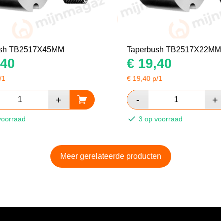
ush TB2517X45MM
Taperbush TB2517X22MM
40
€
19,40
/1
€
19,40
p/1
voorraad
3 op voorraad
Meer gerelateerde producten