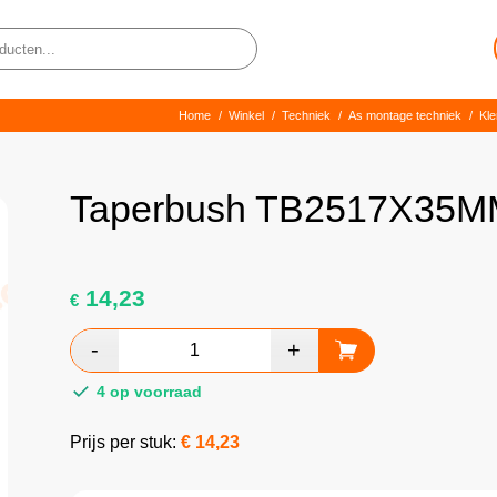
Home
/
Winkel
/
Techniek
/
As montage techniek
/
Kl
Taperbush TB2517X35M
14,23
€
4 op voorraad
Prijs per stuk:
€
14,23