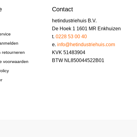
e
Contact
hetindustriehuis B.V.
De Hoek 1 1601 MR Enkhuizen
ervice
t.
0228 53 00 40
aanmelden
e.
info@hetindustriehuis.com
KVK 51483904
n retourneren
BTW NL850044522B01
e voorwaarden
olicy
er