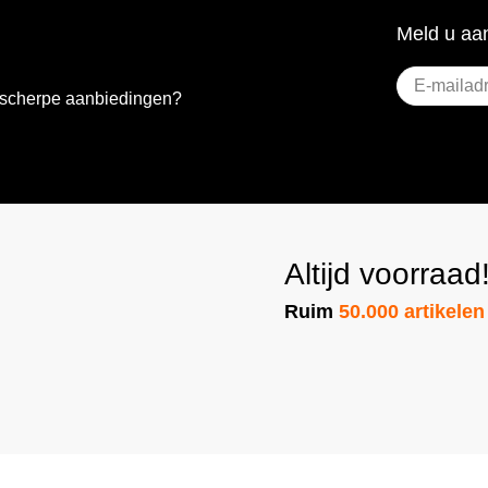
Meld u aan
E-
e scherpe aanbiedingen?
mailadres
(Vere
Altijd voorraad
Ruim
50.000 artikelen