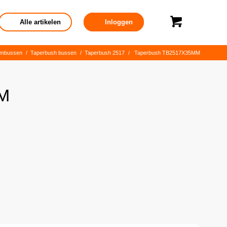
Alle artikelen
Inloggen
embussen
/
Taperbush bussen
/
Taperbush 2517
/
Taperbush TB2517X35MM
M