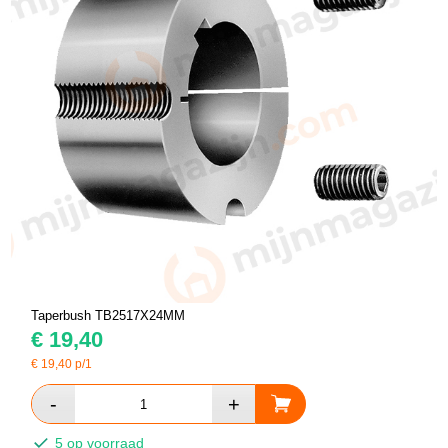
Taperbush TB2517X24MM
€
19,40
€
19,40
p/1
5 op voorraad