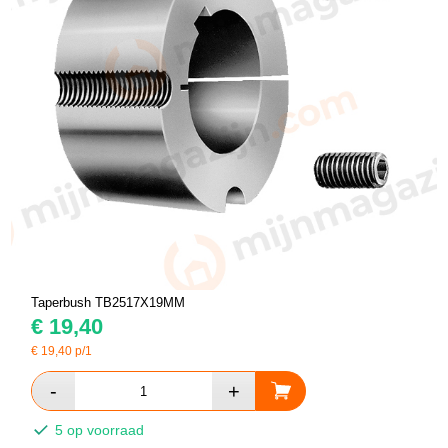
Taperbush TB2517X19MM
€
19,40
€
19,40
p/1
5 op voorraad