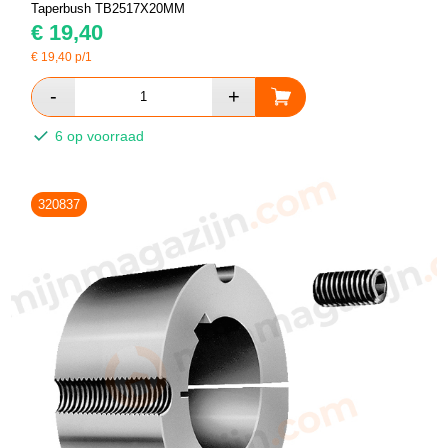
Taperbush TB2517X20MM
€
19,40
€
19,40
p/1
6 op voorraad
320837