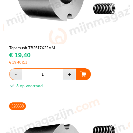
Taperbush TB2517X22MM
€
19,40
€
19,40
p/1
3 op voorraad
320838