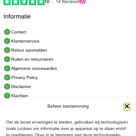
Informatie
Contact
Klantenservice
Retour aanmelden
Ruilen en retourneren
Algemene voorwaarden
Privacy Policy
Disclaimer
Klachten
Beheer toestemming
Contact
hetindustriehuis B.V.
Om de beste ervaringen te bieden, gebruiken wij technologieën
De Hoek 1 1601 MR Enkhuizen
zoals cookies om informatie over je apparaat op te slaan en/of
t.
0228 53 00 40
te raadplegen. Door in te stemmen met deze technologieën