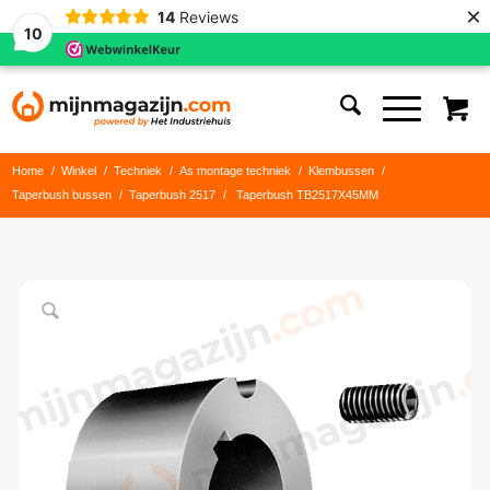
×
14
Reviews
10
Home
/
Winkel
/
Techniek
/
As montage techniek
/
Klembussen
/
Taperbush bussen
/
Taperbush 2517
/
Taperbush TB2517X45MM