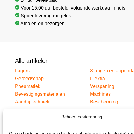
24 uur bereikbaar
Voor 15:00 uur besteld, volgende werkdag in huis
Spoedlevering mogelijk
Afhalen en bezorgen
Alle artikelen
Lagers
Slangen en append
Gereedschap
Elektra
Pneumatiek
Verspaning
Bevestigingsmaterialen
Machines
Aandrijftechniek
Bescherming
Beheer toestemming
Om de beste ervaringen te bieden, gebruiken wij technologieën z