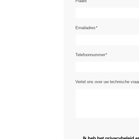
Plaats
Emailadres
*
Telefoonnummer
*
Vertel ons over uw technische vraag
Ik heb het privacybeleid e
Geen