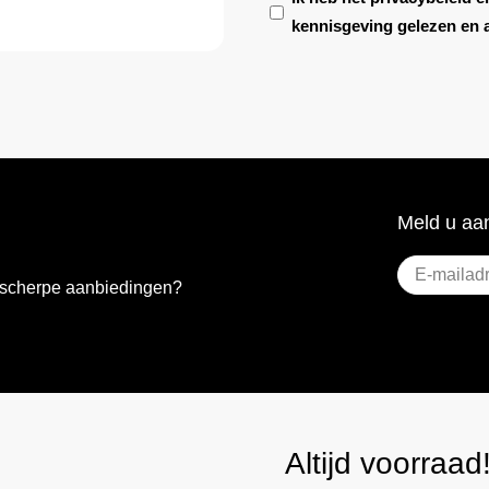
kennisgeving gelezen en 
titel
Meld u aan
E-
e scherpe aanbiedingen?
mailadres
(Vere
Altijd voorraad