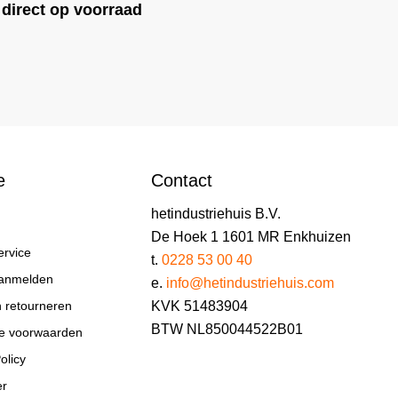
direct op voorraad
e
Contact
hetindustriehuis B.V.
De Hoek 1 1601 MR Enkhuizen
ervice
t.
0228 53 00 40
aanmelden
e.
info@hetindustriehuis.com
KVK 51483904
n retourneren
BTW NL850044522B01
e voorwaarden
olicy
er