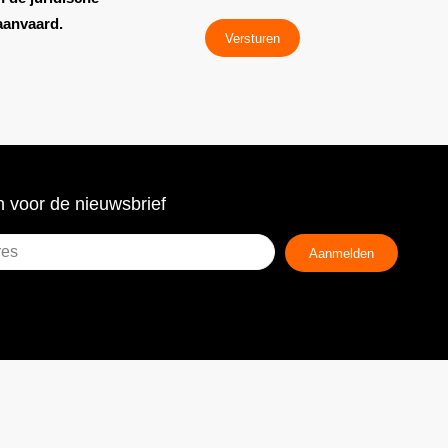
aanvaard.
Versturen
 voor de nieuwsbrief
Aanmelden
ist)
!