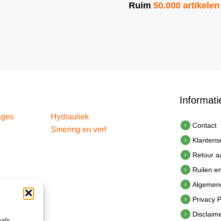
Ruim
50.000 artikelen
Informati
ages
Hydrauliek
Contact
Smering en verf
Klantens
Retour 
Ruilen e
Algemen
Privacy P
Disclaim
oals