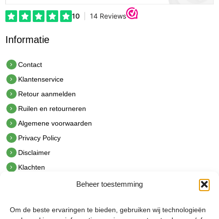
Informatie
Contact
Klantenservice
Retour aanmelden
Ruilen en retourneren
Algemene voorwaarden
Privacy Policy
Disclaimer
Klachten
Beheer toestemming
Contact
hetindustriehuis B.V.
Om de beste ervaringen te bieden, gebruiken wij technologieën
De Hoek 1 1601 MR Enkhuizen