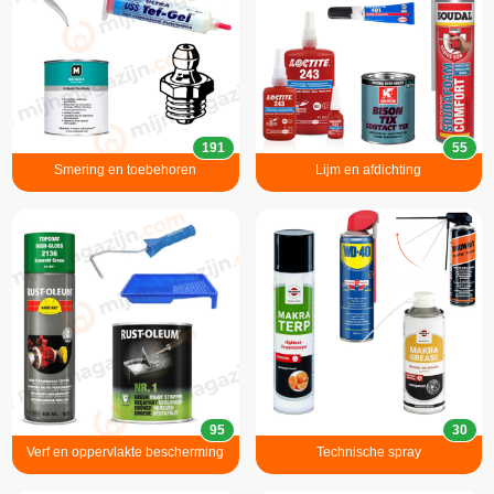
191
55
Smering en toebehoren
Lijm en afdichting
95
30
Verf en oppervlakte bescherming
Technische spray