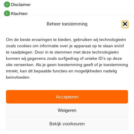
Disclaimer
Klachten
Beheer toestemming
Contact
hetindustriehuis B.V.
Om de beste ervaringen te bieden, gebruiken wij technologieën
De Hoek 1 1601 MR Enkhuizen
zoals cookies om informatie over je apparaat op te slaan en/of
t.
0228 53 00 40
te raadplegen. Door in te stemmen met deze technologieën
e.
info@hetindustriehuis.com
kunnen wij gegevens zoals surfgedrag of unieke ID’s op deze
KVK 51483904
site verwerken. Als je geen toestemming geeft of je toestemming
BTW NL850044522B01
intrekt, kan dit bepaalde functies en mogelijkheden nadelig
beïnvloeden.
Accepteren
Weigeren
Bekijk voorkeuren
Mijnmagazijn.com © 2026 |
Cookie Policy
|
Admin