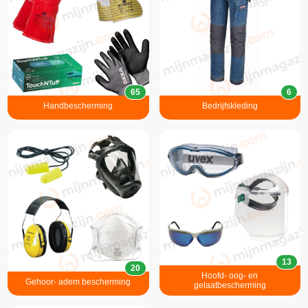
65
6
Handbescherming
Bedrijfskleding
13
20
Hoofd- oog- en
Gehoor- adem bescherming
gelaatbescherming