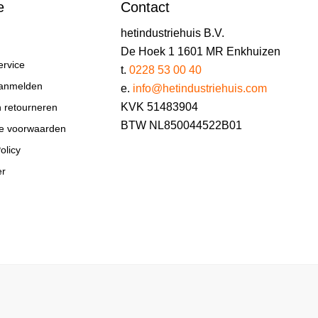
e
Contact
hetindustriehuis B.V.
De Hoek 1 1601 MR Enkhuizen
ervice
t.
0228 53 00 40
aanmelden
e.
info@hetindustriehuis.com
KVK 51483904
n retourneren
BTW NL850044522B01
e voorwaarden
olicy
er