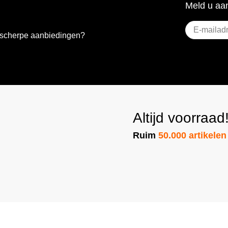
Meld u aan
E-
e scherpe aanbiedingen?
mailadres
(Vereist)
Altijd voorraad
Ruim
50.000 artikelen