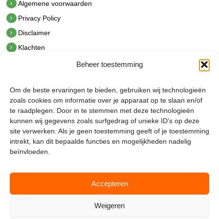
Algemene voorwaarden
Privacy Policy
Disclaimer
Klachten
Beheer toestemming
Contact
hetindustriehuis B.V.
Om de beste ervaringen te bieden, gebruiken wij technologieën
De Hoek 1 1601 MR Enkhuizen
zoals cookies om informatie over je apparaat op te slaan en/of
t.
0228 53 00 40
te raadplegen. Door in te stemmen met deze technologieën
e.
info@hetindustriehuis.com
kunnen wij gegevens zoals surfgedrag of unieke ID’s op deze
KVK 51483904
site verwerken. Als je geen toestemming geeft of je toestemming
BTW NL850044522B01
intrekt, kan dit bepaalde functies en mogelijkheden nadelig
beïnvloeden.
Accepteren
Weigeren