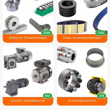
3349
7345
Ketting en TW aandrijvingen
Snaar- en riemaandrijvingen
642
328
Gesloten aandrijftechniek
As montage techniek