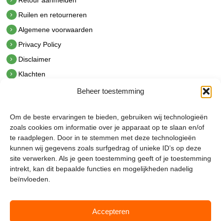
Ruilen en retourneren
Algemene voorwaarden
Privacy Policy
Disclaimer
Klachten
Beheer toestemming
Contact
hetindustriehuis B.V.
Om de beste ervaringen te bieden, gebruiken wij technologieën
De Hoek 1 1601 MR Enkhuizen
zoals cookies om informatie over je apparaat op te slaan en/of
t.
0228 53 00 40
te raadplegen. Door in te stemmen met deze technologieën
e.
info@hetindustriehuis.com
kunnen wij gegevens zoals surfgedrag of unieke ID’s op deze
KVK 51483904
site verwerken. Als je geen toestemming geeft of je toestemming
BTW NL850044522B01
intrekt, kan dit bepaalde functies en mogelijkheden nadelig
beïnvloeden.
Accepteren