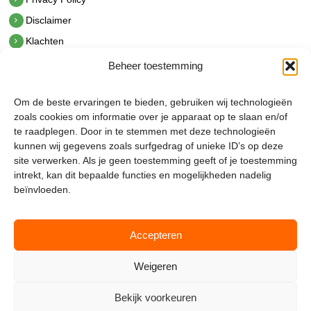
Disclaimer
Klachten
Beheer toestemming
Contact
hetindustriehuis B.V.
Om de beste ervaringen te bieden, gebruiken wij technologieën
De Hoek 1 1601 MR Enkhuizen
zoals cookies om informatie over je apparaat op te slaan en/of
t.
0228 53 00 40
te raadplegen. Door in te stemmen met deze technologieën
e.
info@hetindustriehuis.com
kunnen wij gegevens zoals surfgedrag of unieke ID’s op deze
KVK 51483904
site verwerken. Als je geen toestemming geeft of je toestemming
BTW NL850044522B01
intrekt, kan dit bepaalde functies en mogelijkheden nadelig
beïnvloeden.
Accepteren
Weigeren
Bekijk voorkeuren