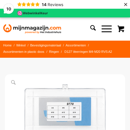
×
14
Reviews
10
Home
/
Winkel
/
Bevestigingsmateriaal
/
Assortimenten
/
Assortimenten in plastic doos
/
Ringen
/
D127 Veerringen M4-M20 RVS A2