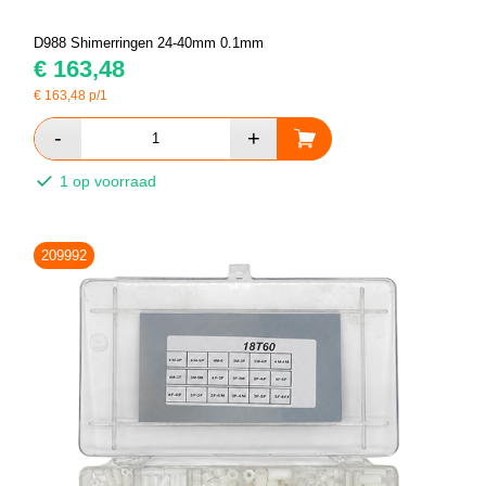
D988 Shimerringen 24-40mm 0.1mm
€
163,48
€
163,48
p/1
1 op voorraad
209992