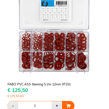
FABO PVC ASS fiberring 5 t/m 12mm 9T151
€
125,50
€
125,50
p/1