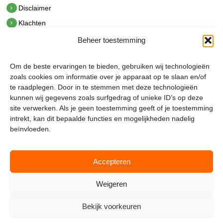
Disclaimer
Klachten
Beheer toestemming
Contact
hetindustriehuis B.V.
Om de beste ervaringen te bieden, gebruiken wij technologieën
De Hoek 1 1601 MR Enkhuizen
zoals cookies om informatie over je apparaat op te slaan en/of
t.
0228 53 00 40
te raadplegen. Door in te stemmen met deze technologieën
e.
info@hetindustriehuis.com
kunnen wij gegevens zoals surfgedrag of unieke ID’s op deze
KVK 51483904
site verwerken. Als je geen toestemming geeft of je toestemming
BTW NL850044522B01
intrekt, kan dit bepaalde functies en mogelijkheden nadelig
beïnvloeden.
Accepteren
Weigeren
Bekijk voorkeuren
Mijnmagazijn.com © 2026 |
Cookie Policy
|
Admin