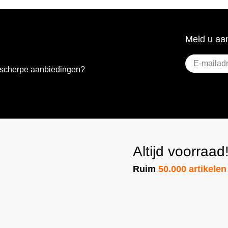
Meld u aan
E-
e scherpe aanbiedingen?
mailadres
(Vereist)
Altijd voorraad
Ruim
50.000 artikelen