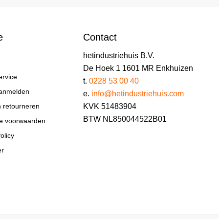
e
Contact
hetindustriehuis B.V.
De Hoek 1 1601 MR Enkhuizen
ervice
t.
0228 53 00 40
aanmelden
e.
info@hetindustriehuis.com
KVK 51483904
n retourneren
BTW NL850044522B01
e voorwaarden
olicy
er