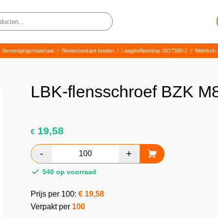
Bevestigingsmateriaal
/
Binnenzeskant bouten
/
Laagbolflenskop ISO7380-2
/
Metrisch 
LBK-flensschroef BZK M
19,58
€
540 op voorraad
Prijs per 100:
€
19,58
Verpakt per
100