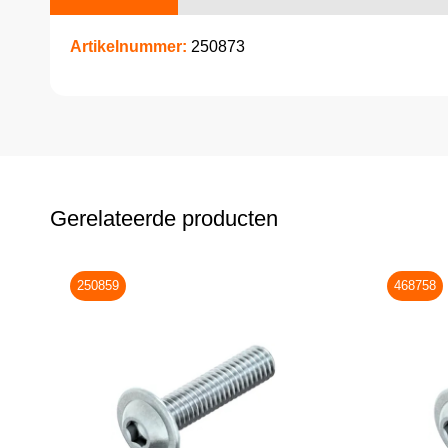
Artikelnummer:
250873
Gerelateerde producten
250859
468758