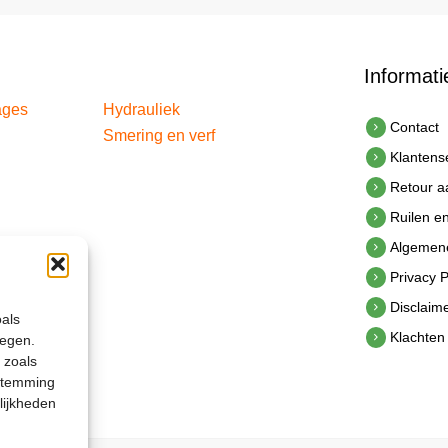
Informati
ages
Hydrauliek
Contact
Smering en verf
Klantens
Retour 
Ruilen e
Algemen
Privacy P
Disclaim
oals
Klachten
legen.
 zoals
estemming
lijkheden