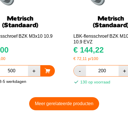
nsschroef BZK M3x10 10.9
LBK-flensschroef BZK M1
10.9 EVZ
00
€
144,22
100
€
72,11
p/100
 3-5 werkdagen
130 op voorraad
Meer gerelateerde producten