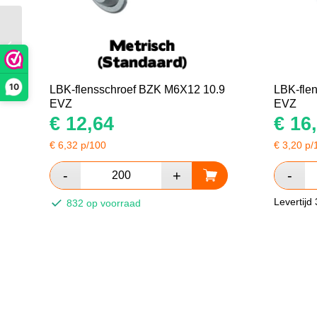
Kunststof Werkstof”S”
groen 5x40x2000mm
10
LBK-flensschroef BZK M6X12 10.9
LBK-fle
EVZ
EVZ
€
12,64
€
16,
€
6,32
p/100
€
3,20
p/
Levertijd
832 op voorraad