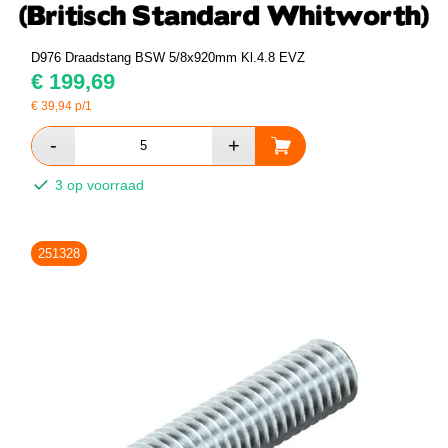
D976 Draadstang BSW 5/8x920mm Kl.4.8 EVZ
€
199,69
€
39,94
p/1
3 op voorraad
251328