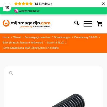
×
14
Reviews
10
Home
/
Winkel
/
Bevestigingsmateriaal
/
Draadstangen
/
Draadstang DIN976
/
BSW (Britisch Standard Whitworth)
/
Staal 4.8 ELVZ
/
D976 Draadstang BSW 7/8x920mm kl.4.8 Blank