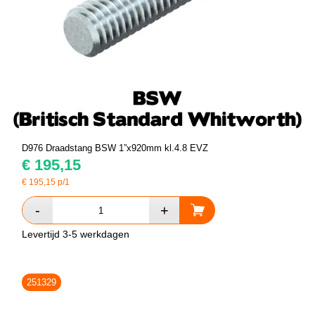
D976 Draadstang BSW 1”x920mm kl.4.8 EVZ
€
195,15
€
195,15
p/1
Levertijd 3-5 werkdagen
251329