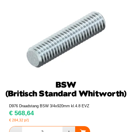
D976 Draadstang BSW 3/4x920mm kl.4.8 EVZ
€
568,64
€
284,32
p/1