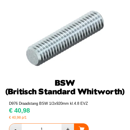
D976 Draadstang BSW 1/2x920mm kl.4.8 EVZ
€
40,98
€
40,98
p/1