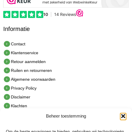
Informatie
Contact
Klantenservice
Retour aanmelden
Ruilen en retourneren
Algemene voorwaarden
Privacy Policy
Disclaimer
Klachten
Beheer toestemming
Contact
hetindustriehuis B.V.
Om de beste ervaringen te bieden, gebruiken wij technologieën