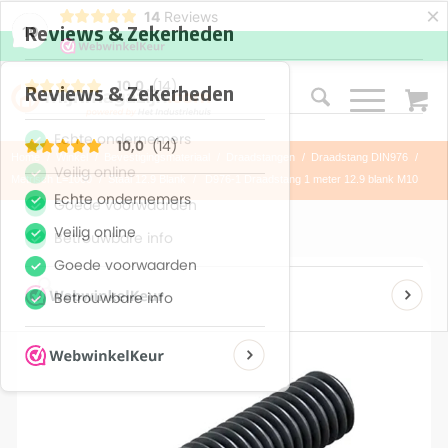
×
14
Reviews
10
Home
/
Winkel
/
Bevestigingsmateriaal
/
Draadstangen
/
Draadstang DIN976
/
Metrisch L=1000
/
Staal 12.9 Blank
/
D976-1 Draadstang 1 meter 12.9 blank M10