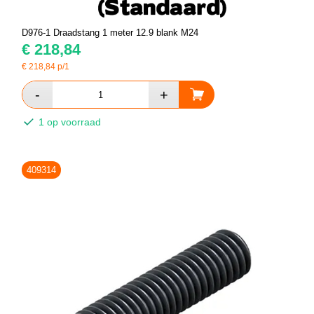
D976-1 Draadstang 1 meter 12.9 blank M24
€
218,84
€
218,84
p/1
1 op voorraad
409314