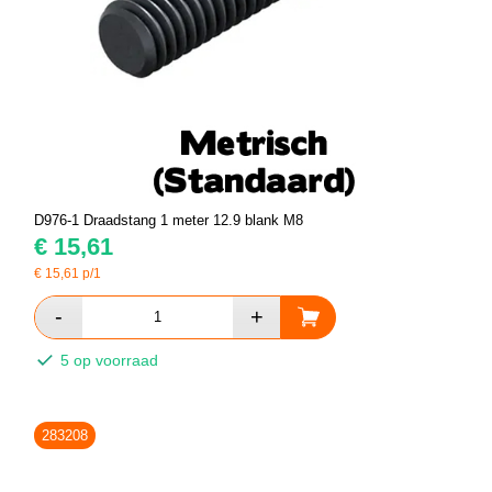
D976-1 Draadstang 1 meter 12.9 blank M8
€
15,61
€
15,61
p/1
5 op voorraad
283208