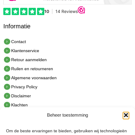
Informatie
Contact
Klantenservice
Retour aanmelden
Ruilen en retourneren
Algemene voorwaarden
Privacy Policy
Disclaimer
Klachten
Beheer toestemming
Contact
hetindustriehuis B.V.
Om de beste ervaringen te bieden, gebruiken wij technologieën