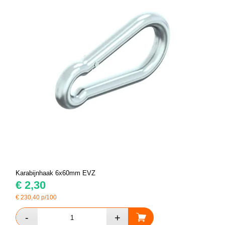
Karabijnhaak 6x60mm EVZ
€
2,30
€
230,40
p/100