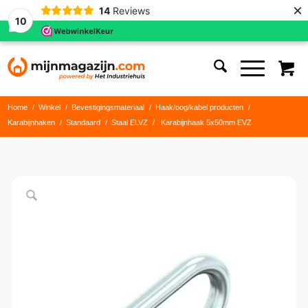
×
14
Reviews
10
Home
/
Winkel
/
Bevestigingsmateriaal
/
Haak/oog/kabel producten
/
Karabijnhaken
/
Standaard
/
Staal ELVZ
/
Karabijnhaak 5x50mm EVZ