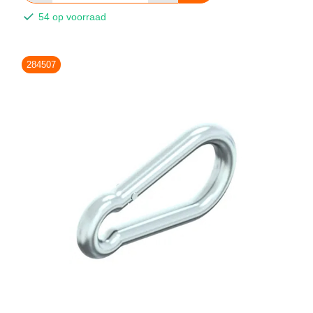
54 op voorraad
284507