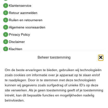
Klantenservice
Retour aanmelden
Ruilen en retourneren
Algemene voorwaarden
Privacy Policy
Disclaimer
Klachten
Beheer toestemming
Contact
hetindustriehuis B.V.
Om de beste ervaringen te bieden, gebruiken wij technologieën
De Hoek 1 1601 MR Enkhuizen
zoals cookies om informatie over je apparaat op te slaan en/of
t.
0228 53 00 40
te raadplegen. Door in te stemmen met deze technologieën
e.
info@hetindustriehuis.com
kunnen wij gegevens zoals surfgedrag of unieke ID’s op deze
KVK 51483904
site verwerken. Als je geen toestemming geeft of je toestemming
BTW NL850044522B01
intrekt, kan dit bepaalde functies en mogelijkheden nadelig
beïnvloeden.