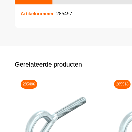
Artikelnummer:
285497
Gerelateerde producten
285496
285518