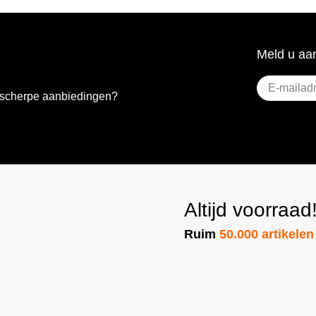
Meld u aan
E-
e scherpe aanbiedingen?
mailadres
(Vereist)
Altijd voorraad
Ruim
50.000 artikelen