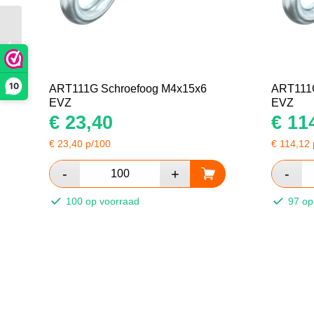
ART111G Schroefoog
M4x15x6 EVZ
10
ART111G Schroefoog M4x15x6
ART111G
EVZ
EVZ
€
23,40
€
114
€
23,40
p/100
€
114,12
100 op voorraad
97 op