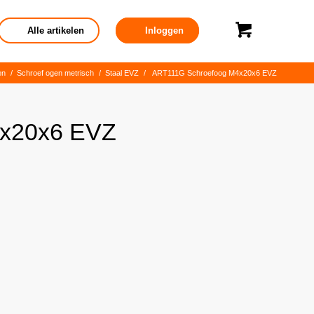
Alle artikelen
Inloggen
en
/
Schroef ogen metrisch
/
Staal EVZ
/
ART111G Schroefoog M4x20x6 EVZ
4x20x6 EVZ