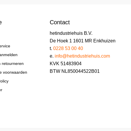
e
Contact
hetindustriehuis B.V.
De Hoek 1 1601 MR Enkhuizen
ervice
t.
0228 53 00 40
aanmelden
e.
info@hetindustriehuis.com
KVK 51483904
n retourneren
BTW NL850044522B01
e voorwaarden
olicy
er