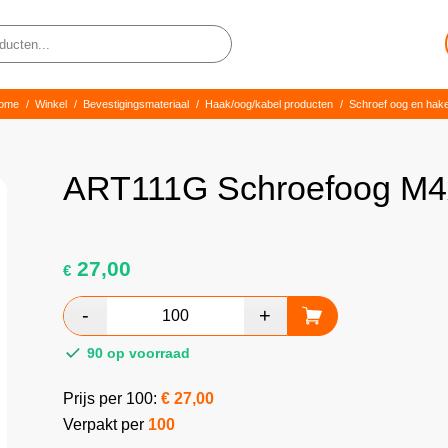
ome
/
Winkel
/
Bevestigingsmateriaal
/
Haak/oog/kabel producten
/
Schroef oog en hak
ART111G Schroefoog M
27,00
€
90 op voorraad
Prijs per 100:
€
27,00
Verpakt per
100