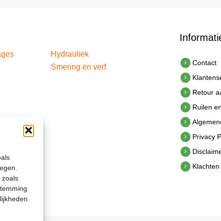
Informati
ages
Hydrauliek
Contact
Smering en verf
Klantens
Retour 
Ruilen e
Algemen
Privacy P
Disclaim
oals
Klachten
legen.
 zoals
estemming
lijkheden