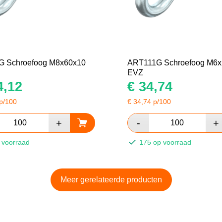
 Schroefoog M8x60x10
ART111G Schroefoog M6x
EVZ
,12
€
34,74
p/100
€
34,74
p/100
 voorraad
175 op voorraad
Meer gerelateerde producten