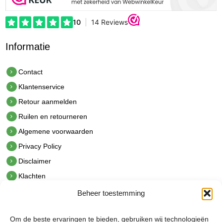
Informatie
Contact
Klantenservice
Retour aanmelden
Ruilen en retourneren
Algemene voorwaarden
Privacy Policy
Disclaimer
Klachten
Beheer toestemming
Contact
hetindustriehuis B.V.
Om de beste ervaringen te bieden, gebruiken wij technologieën