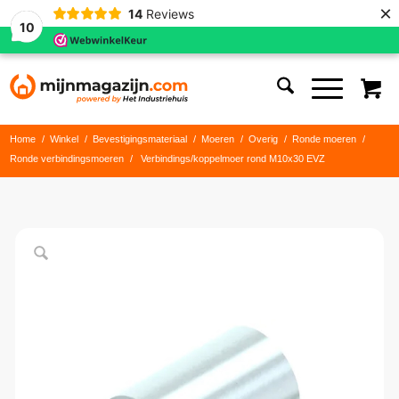
×
14
Reviews
10
Home
/
Winkel
/
Bevestigingsmateriaal
/
Moeren
/
Overig
/
Ronde moeren
/
Ronde verbindingsmoeren
/
Verbindings/koppelmoer rond M10x30 EVZ