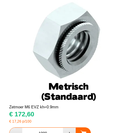
Zetmoer M6 EVZ kh=0.9mm
€
172,60
€
17,26
p/100