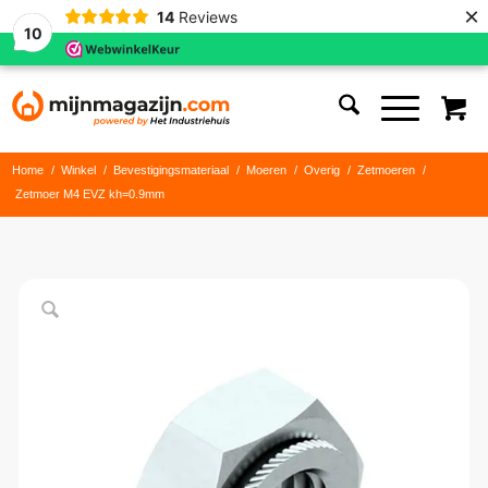
×
14
Reviews
10
Home
/
Winkel
/
Bevestigingsmateriaal
/
Moeren
/
Overig
/
Zetmoeren
/
Zetmoer M4 EVZ kh=0.9mm