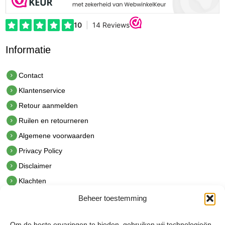
Informatie
Contact
Klantenservice
Retour aanmelden
Ruilen en retourneren
Algemene voorwaarden
Privacy Policy
Disclaimer
Klachten
Beheer toestemming
Contact
hetindustriehuis B.V.
Om de beste ervaringen te bieden, gebruiken wij technologieën