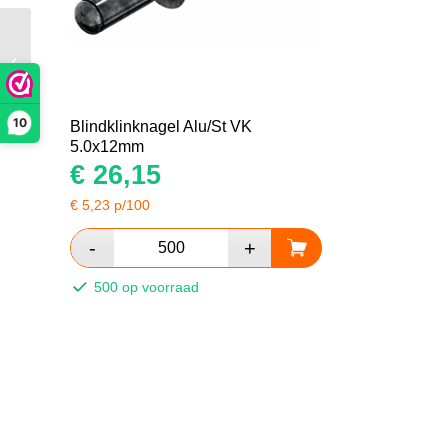
Blindklinknagel RVS A2
5.0x24mm kop 10.5mm
10
Blindklinknagel Alu/St VK
5.0x12mm
€
26,15
€
5,23
p/100
500 op voorraad