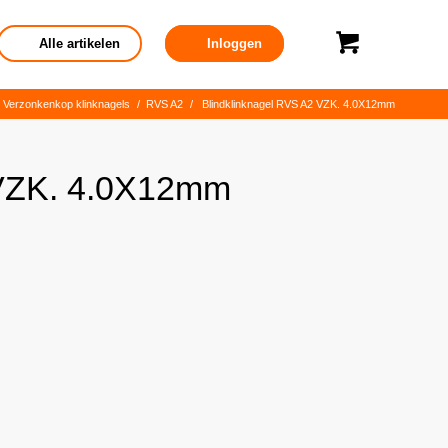
Alle artikelen
Inloggen
Verzonkenkop klinknagels
/
RVS A2
/
Blindklinknagel RVS A2 VZK. 4.0X12mm
 VZK. 4.0X12mm