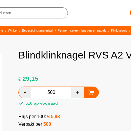
me
/
Winkel
/
Bevestigingsmateriaal
/
Pennen, spieen, bussen en nagels
/
Klinknagels
/
Blindklinknagel RVS A2
29,15
€
510 op voorraad
Prijs per 100:
€
5,83
Verpakt per
500