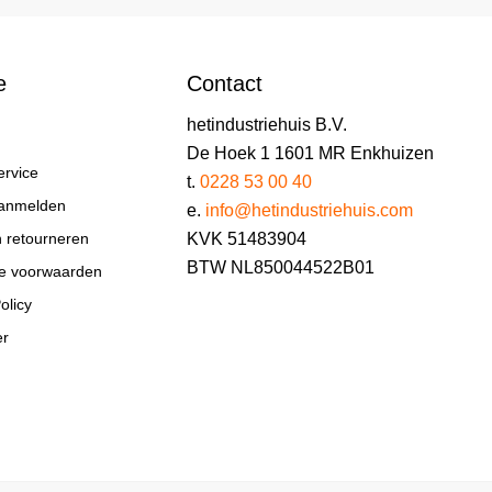
e
Contact
hetindustriehuis B.V.
De Hoek 1 1601 MR Enkhuizen
ervice
t.
0228 53 00 40
aanmelden
e.
info@hetindustriehuis.com
KVK 51483904
n retourneren
BTW NL850044522B01
e voorwaarden
olicy
er