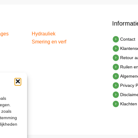
Informati
ages
Hydrauliek
Contact
Smering en verf
Klantens
Retour 
Ruilen e
Algemen
Privacy P
Disclaim
oals
Klachten
legen.
 zoals
estemming
lijkheden