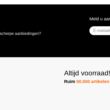
Meld u aan
E-
e scherpe aanbiedingen?
mailadres
(Vereist)
Altijd voorraad
Ruim
50.000 artikelen