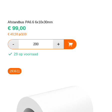
Afstandbus PA6.6 6x10x30mm
€
99,00
€
49,50
p/100
29 op voorraad
293611