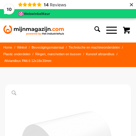
×
14
Reviews
10
Home
/
Winkel
/
Bevestigingsmateriaal
/
Technische en machineonderdelen
/
Plastic onderdelen
/
Ringen, manchetten en bussen
/
Kunstof afstandbus
/
Afstandbus PA6.6 12x18x30mm