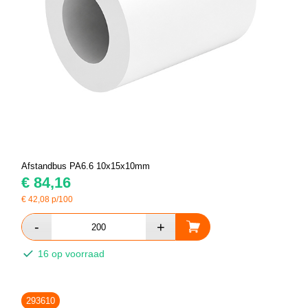
Afstandbus PA6.6 10x15x10mm
€
84,16
€
42,08
p/100
16 op voorraad
293610