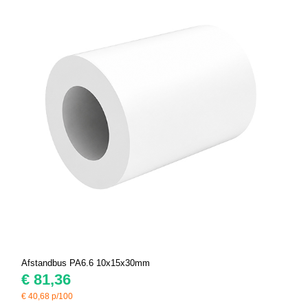
Afstandbus PA6.6 10x15x30mm
€
81,36
€
40,68
p/100