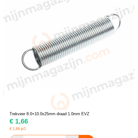
Trekveer 8.0×10.0x25mm draad 1.0mm EVZ
€
1,66
€
1,66
p/1