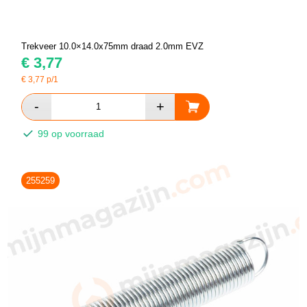
Trekveer 10.0×14.0x75mm draad 2.0mm EVZ
€
3,77
€
3,77
p/1
99 op voorraad
255259