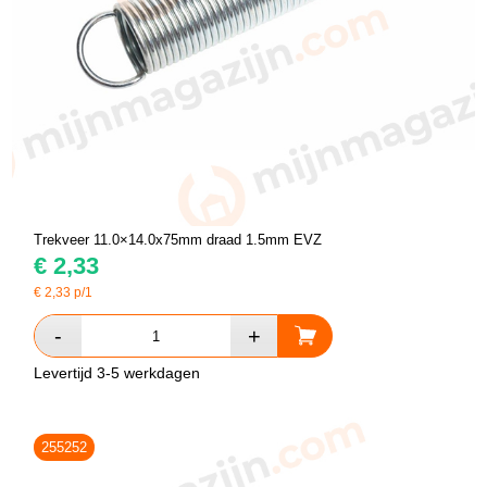
Trekveer 11.0×14.0x75mm draad 1.5mm EVZ
€
2,33
€
2,33
p/1
Levertijd 3-5 werkdagen
255252