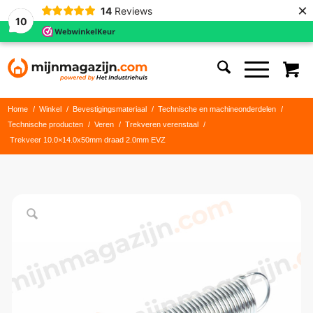
×
14
Reviews
10
Home
/
Winkel
/
Bevestigingsmateriaal
/
Technische en machineonderdelen
/
Technische producten
/
Veren
/
Trekveren verenstaal
/
Trekveer 10.0×14.0x50mm draad 2.0mm EVZ