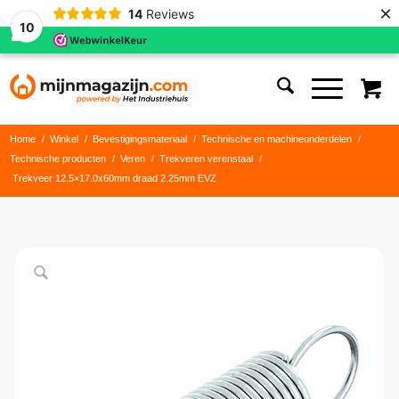
×
14
Reviews
10
Home
/
Winkel
/
Bevestigingsmateriaal
/
Technische en machineonderdelen
/
Technische producten
/
Veren
/
Trekveren verenstaal
/
Trekveer 12.5×17.0x60mm draad 2.25mm EVZ