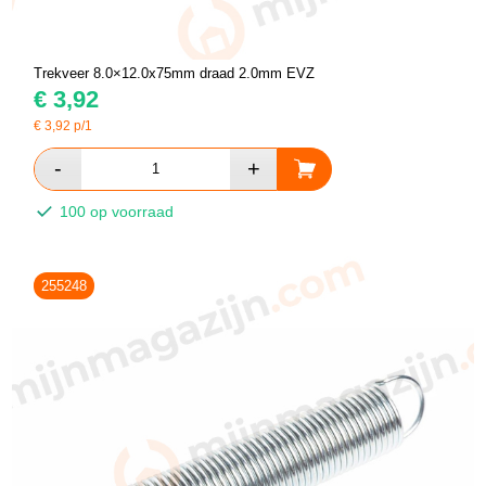
Trekveer 8.0×12.0x75mm draad 2.0mm EVZ
€
3,92
€
3,92
p/1
100 op voorraad
255248