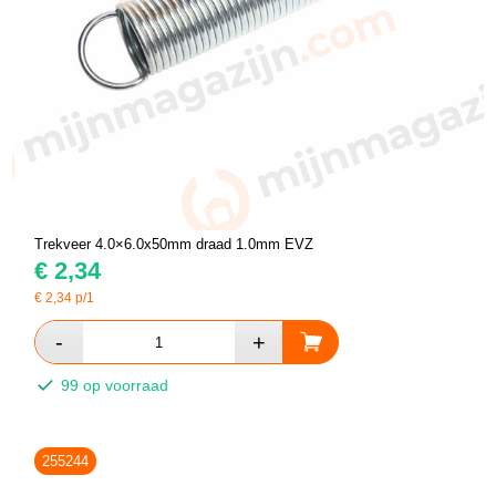
Trekveer 4.0×6.0x50mm draad 1.0mm EVZ
€
2,34
€
2,34
p/1
99 op voorraad
255244