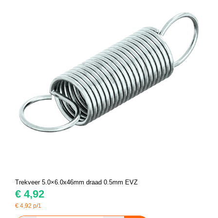
Trekveer 5.0×6.0x46mm draad 0.5mm EVZ
€
4,92
€
4,92
p/1