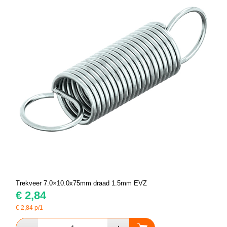
Trekveer 7.0×10.0x75mm draad 1.5mm EVZ
€
2,84
€
2,84
p/1