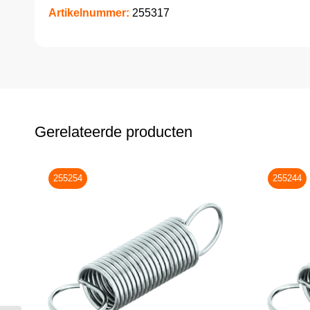
Artikelnummer:
255317
Gerelateerde producten
255254
255244