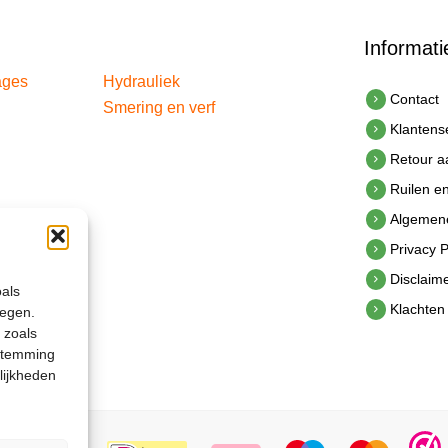
Informati
ages
Hydrauliek
Contact
Smering en verf
Klantens
Retour 
Ruilen e
Algemen
Privacy P
Disclaim
oals
Klachten
legen.
 zoals
estemming
lijkheden