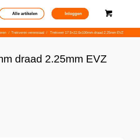
Alle artikelen
Inloggen
eren
/
Trekveren verenstaal
/
Trekveer 17.5×22.0x100mm draad 2.25mm EVZ
0mm draad 2.25mm EVZ