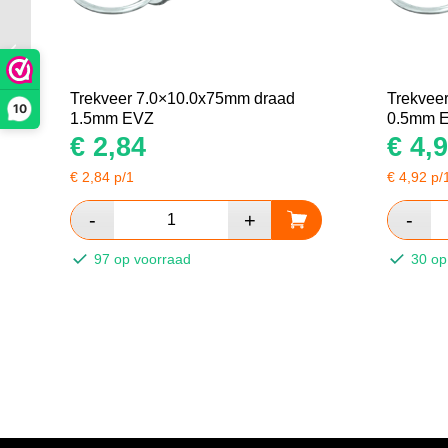
Trekveer
12.5×17.0x100mm
draad 2.25mm EVZ
Trekveer 7.0×10.0x75mm draad
Trekvee
10
1.5mm EVZ
0.5mm 
€
2,84
€
4,9
€
2,84
p/1
€
4,92
p/
97 op voorraad
30 op