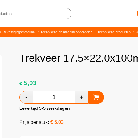
/
Bevestigingsmateriaal
/
Technische en machineonderdelen
/
Technische producten
/
V
Trekveer 17.5×22.0x10
5,03
€
Levertijd 3-5 werkdagen
Prijs per stuk:
€
5,03