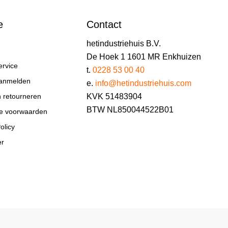
e
Contact
hetindustriehuis B.V.
De Hoek 1 1601 MR Enkhuizen
ervice
t.
0228 53 00 40
aanmelden
e.
info@hetindustriehuis.com
KVK 51483904
n retourneren
BTW NL850044522B01
e voorwaarden
olicy
er