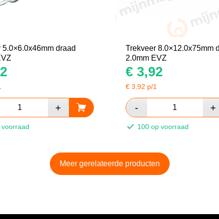
r 5.0×6.0x46mm draad
Trekveer 8.0×12.0x75mm 
EVZ
2.0mm EVZ
2
€
3,92
1
€
3,92
p/1
 voorraad
100 op voorraad
Meer gerelateerde producten