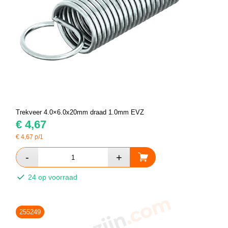
Trekveer 4.0×6.0x20mm draad 1.0mm EVZ
€
4,67
€
4,67
p/1
24 op voorraad
255249