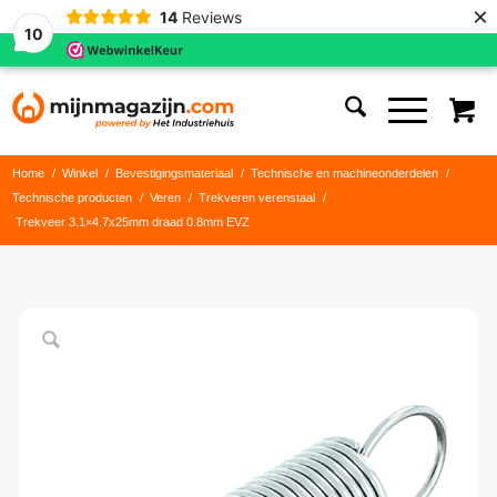
×
14
Reviews
10
Home
/
Winkel
/
Bevestigingsmateriaal
/
Technische en machineonderdelen
/
Technische producten
/
Veren
/
Trekveren verenstaal
/
Trekveer 3.1×4.7x25mm draad 0.8mm EVZ