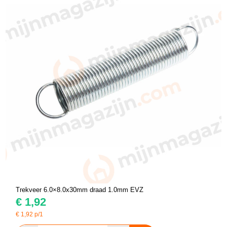
Trekveer 6.0×8.0x30mm draad 1.0mm EVZ
€
1,92
€
1,92
p/1