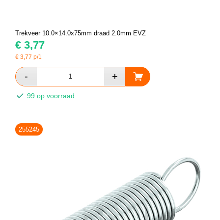
Trekveer 10.0×14.0x75mm draad 2.0mm EVZ
€
3,77
€
3,77
p/1
99 op voorraad
255245