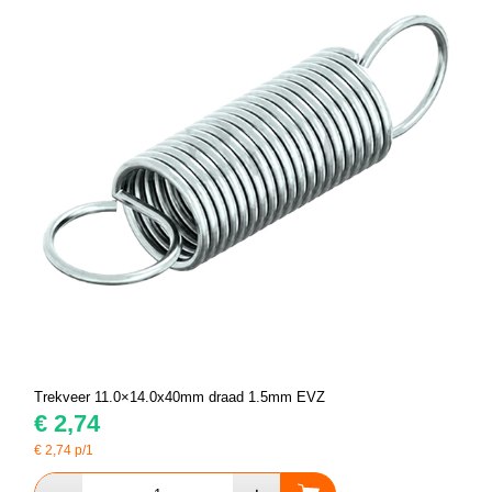
Trekveer 11.0×14.0x40mm draad 1.5mm EVZ
€
2,74
€
2,74
p/1